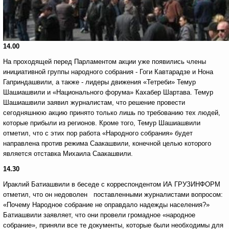
14.00
На проходящей перед Парламентом акции уже появились члены
инициативной группы народного собрания - Гоги Кавтарадзе и Нона
Гаприндашвили, а также - лидеры движения «Тетреби» Темур
Шашиашвили и «Национального форума» Кахабер Шартава. Темур
Шашиашвили заявил журналистам, что решение провести
сегодняшнюю акцию принято только лишь по требованию тех людей,
которые прибыли из регионов. Кроме того, Темур Шашиашвили
отметил, что с этих пор работа «Народного собрания» будет
направлена против режима Саакашвили, конечной целью которого
является отставка Михаила Саакашвили.
14.30
Ираклий Батиашвили в беседе с корреспондентом ИА ГРУЗИНФОРМ
отметил, что он недоволен поставленными журналистами вопросом:
«Почему Народное собрание не оправдало надежды населения?»
Батиашвили заявляет, что они провели громадное «народное
собрание», приняли все те документы, которые были необходимы для