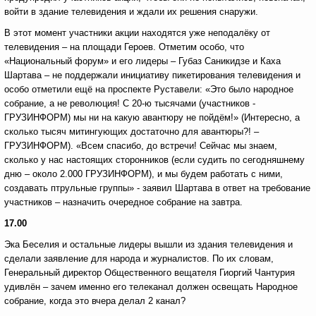
войти в здание телевидения и ждали их решения снаружи.
В этот момент участники акции находятся уже неподалёку от
телевидения – на площади Героев. Отметим особо, что
«Национальный форум» и его лидеры – Губаз Саникидзе и Каха
Шартава – не поддержали инициативу пикетирования телевидения и
особо отметили ещё на проспекте Руставели: «Это было народное
собрание, а не революция! С 20-ю тысячами (участников -
ГРУЗИНФОРМ) мы ни на какую авантюру не пойдём!» (Интересно, а
сколько тысяч митингующих достаточно для авантюры?! –
ГРУЗИНФОРМ). «Всем спасибо, до встречи! Сейчас мы знаем,
сколько у нас настоящих сторонников (если судить по сегодняшнему
дню – около 2.000 ГРУЗИНФОРМ), и мы будем работать с ними,
создавать птрульные группы» - заявил Шартава в ответ на требование
участников – назначить очередное собрание на завтра.
17.00
Эка Беселия и остальные лидеры вышли из здания телевидения и
сделали заявление для народа и журналистов. По их словам,
Генеральный директор Общественного вещателя Гиоргий Чантурия
удивлён – зачем именно его телеканал должен освещать Народное
собрание, когда это вчера делал 2 канал?