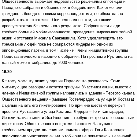
Общественность выражает недовольство решениями оппозиции и
Народного собрания и обвиняет их в бездействии. Как отмечали
граждане в беседе с нашими корреспондентами, не обязательно
разрабатывать стратегию. Они недовольны тем, что акции
«распускаются» без реального результата. Собравшиеся люди
требуют большей мобилизованности, проведения широкомасштабной
акции и отставки Михаила Саакашвили. Хотя удовлетворять это
требование людей пока не собираются лидеры ни одной из
оппозиционных партий, в том числе - и члены инициативной группы
Представительского народного собрания. На проспекте Руставели на
данный момент собрались до 2000 человек.
1
6.30
К этому моменту акция у здания Парламента разошлась. Сами
митингующие разобрали остатки трибуны. Участники акции, вместе с
членами Инициативной группы направились к зданию «Первого канала
Общественного вещания» (бывшее Гостелерадио на улице М.Костава)
с целью начать его пикетирование. По причине шествия перекрыт
проспект Руставели и улица Костава. Лидеры – Гоги Кавтарадзе,
Иракли Батиашвили, и Эка Беселия – требуют встречи с Генеральным
директором Общественного вещателя Гиоргием Чантурия с
требованием предоставления им прямого эфира. Гоги Кавтарадзе
предупредил участников акции, чтобы они не попытались, невзначай,