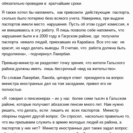
обязательно проведем в кратчайшие сроки.
Я также хотел бы напомнить, как привозили действующие паспорта,
сколько было потеряно безо всякого учета. Наверняка, при выдаче
паспортов имели место нарушения. Пусть об этом судит комиссия, я
не вмешиваюсь в эту работу. Я лишь позволю себе напомнить, что
нарушения были и в 2000 году в Гагрском районе, где получили
паспорта немало людей, приехавших из Карабаха. Все это нас не
красит, но надо делать выводы. Я считаю, что работа должна быть
продолжена», - подчеркнул Лакербая.
Премьер-министр не разделяет точку зрения, что жители Гальского
района должны иметь лишь бессрочный «вид на жительство».
По словам Лакербая, Лакоба, цитируя ответ президента на вопрос
министра иностранных дел на том заседании, привел его не
полностью.
«Я говорил о пенсионерах – их у нас более семи тысяч в Гальском
районе, которые получают абхазские пенсии много лет. Нам нужно
решить, что делать, если лишить их всех паспортов. Министр
обороны поднял другой вопрос. Он спросил, насколько правильно то,
что мы призываем служить в армию молодых людей из района, а
паспортов у них нет? Министр иностранных дел также задал вопрос: