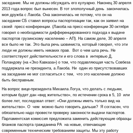
заседание. Мы не должны обсуждать его кулуарно. Наконец 30 апреля
2013 года вопрос был вынесен. В тот злополучный день закончилась
моя дружба с Лакоба. Она закончилась не потому, что он на
заседании СБ ставил вопросы паспортизации так, как он заявил на
своей пресс-конференции. (Лакоба на пресс-конференции 30 октября
говорил о необходимости дифференцированного подхода к выдаче
паспортов грузинскому населению – АП). На самом деле, 30 апреля
все было не так. Это была речь шовиниста, который говорил, что эти
люди не должны иметь никаких прав. Вот о чем шла речь. Не
соответствуют действительности и его слова в интервью Д,
Поландову (на «Эхо Кавказа») о том, что подавляющая часть Совбеза
поддержала не президента, а Лакоба. Ни один из присутствовавших
на заседании не мог согласиться с тем, что это население должно
быть бесправным.
На вопрос вице-президента Михаила Логуа, что делать с людьми,
которым будет дан «вид жительство», по истечении срока в 5, 10 или
более лет, последовал ответ: «Они должны иметь только вид на
жительство». О чем можно было говорить дальше? Я согласен, что
обязательно надо провести проверку законности выдачи паспортов.
Парламентская комиссия предложила заменить действующие образцы
бланков паспорта гражданина РА на новые, отвечающие
современным техническим требованиям защиты. Мы эту работу