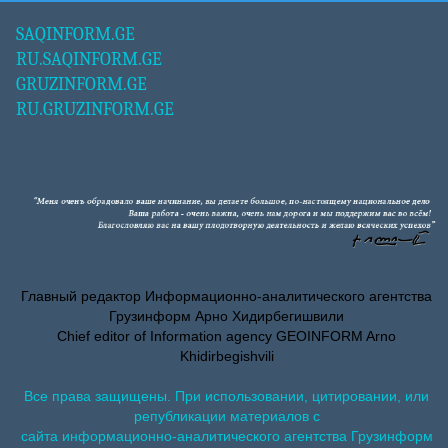
SAQINFORM.GE
RU.SAQINFORM.GE
GRUZINFORM.GE
RU.GRUZINFORM.GE
Главный редактор Информационно-аналитического агентства
Грузинформ Арно Хидирбегишвили
Chief editor of Information agency GEOINFORM Arno
Khidirbegishvili
Все права защищены. При использовании, цитировании, или
републикации материалов с
сайта информационно-аналитического агентства Грузинформ