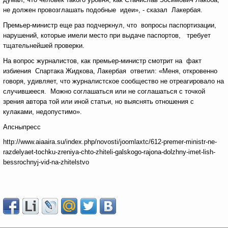
не должен провозглашать подобные идеи», - сказал Лакербая.
Премьер-министр еще раз подчеркнул, что вопросы паспортизации,
нарушений, которые имели место при выдаче паспортов, требует
тщательнейшей проверки.
На вопрос журналистов, как премьер-министр смотрит на факт
избиения Спартака Жидкова, Лакербая ответил: «Меня, откровенно
говоря, удивляет, что журналистское сообщество не отреагировало на
случившееся. Можно соглашаться или не соглашаться с точкой
зрения автора той или иной статьи, но выяснять отношения с
кулаками, недопустимо».
Апсныпресс
http://www.aiaaira.su/index.php/novosti/joomlaxtc/612-premer-ministr-ne-
razdelyaet-tochku-zreniya-chto-zhiteli-galskogo-rajona-dolzhny-imet-lish-
bessrochnyj-vid-na-zhitelstvo