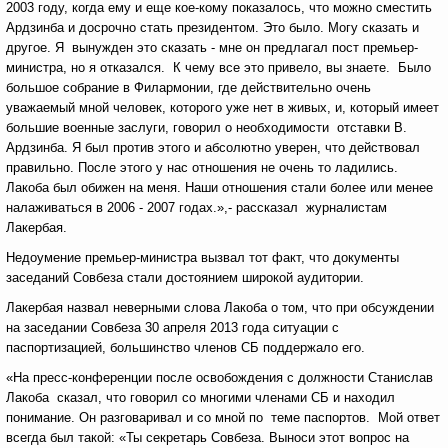
2003 году, когда ему и еще кое-кому показалось, что можно сместить
Ардзинба и досрочно стать президентом. Это было. Могу сказать и
другое. Я вынужден это сказать - мне он предлагал пост премьер-
министра, но я отказался. К чему все это привело, вы знаете. Было
большое собрание в Филармонии, где действительно очень
уважаемый мной человек, которого уже нет в живых, и, который имеет
большие военные заслуги, говорил о необходимости отставки В.
Ардзинба. Я был против этого и абсолютно уверен, что действовал
правильно. После этого у нас отношения не очень то ладились.
Лакоба был обижен на меня. Наши отношения стали более или менее
налаживаться в 2006 - 2007 годах.»,- рассказал журналистам
Лакербая.
Недоумение премьер-министра вызвал тот факт, что документы
заседаний Совбеза стали достоянием широкой аудитории.
Лакербая назвал неверными слова Лакоба о том, что при обсуждении
на заседании Совбеза 30 апреля 2013 года ситуации с
паспортизацией, большинство членов СБ поддержало его.
«На пресс-конференции после освобождения с должности Станислав
Лакоба сказал, что говорил со многими членами СБ и находил
понимание. Он разговаривал и со мной по теме паспортов. Мой ответ
всегда был такой: «Ты секретарь Совбеза. Выноси этот вопрос на