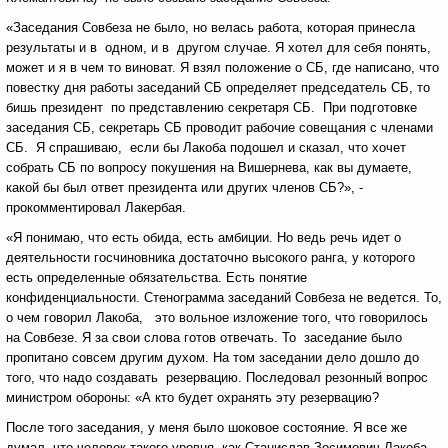
«Заседания Совбеза не было, но велась работа, которая принесла
результаты и в одном, и в другом случае. Я хотел для себя понять,
может и я в чем то виноват. Я взял положение о СБ, где написано, что
повестку дня работы заседаний СБ определяет председатель СБ, то
бишь президент по представлению секретаря СБ. При подготовке
заседания СБ, секретарь СБ проводит рабочие совещания с членами
СБ. Я спрашиваю, если бы Лакоба подошел и сказал, что хочет
собрать СБ по вопросу покушения на Вишернева, как вы думаете,
какой бы был ответ президента или других членов СБ?», -
прокомментировал Лакербая.
«Я понимаю, что есть обида, есть амбиции. Но ведь речь идет о
деятельности госчиновника достаточно высокого ранга, у которого
есть определенные обязательства. Есть понятие
конфиденциальности. Стенограмма заседаний Совбеза не ведется. То,
о чем говорил Лакоба, это вольное изложение того, что говорилось
на Совбезе. Я за свои слова готов отвечать. То заседание было
пропитано совсем другим духом. На том заседании дело дошло до
того, что надо создавать резервацию. Последовал резонный вопрос
министром обороны: «А кто будет охранять эту резервацию?
После того заседания, у меня было шоковое состояние. Я все же
думал, что человек такого уровня, как Станислав Зосимович Лакоба,