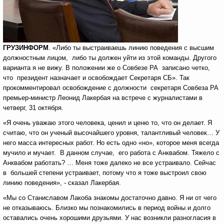
ГРУЗИНФОРМ
. «Либо ты выстраиваешь линию поведения с высшим
должностным лицом, либо ты должен уйти из этой команды. Другого
варианта я не вижу. В положении же о Совбезе РА записано четко,
что президент назначает и освобождает Секретаря СБ». Так
прокомментировал освобождение с должности секретаря Совбеза РА
премьер-министр Леонид Лакербая на встрече с журналистами в
четверг, 31 октября.
«Я очень уважаю этого человека, ценил и ценю то, что он делает. Я
считаю, что он ученый высочайшего уровня, талантливый человек… У
него масса интересных работ. Но есть одно «но», которое меня всегда
мучило и мучает. В данном случае, его работа с Анквабом. Тяжело с
Анквабом работать? … Меня тоже далеко не все устраивало. Сейчас
в большей степени устраивает, потому что я тоже выстроил свою
линию поведения», - сказал Лакербая.
«Мы со Станиславом Лакоба знакомы достаточно давно. Я ни от чего
не отказываюсь. Близко мы познакомились в период войны и долго
оставались очень хорошими друзьями. У нас возникли разногласия в