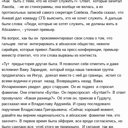
«Как быть с теми, кто не хочет служить?» Ответ, который зачитал
Лакоба, - не из стенограммы, она вообще не велась, а из
протокольных записей самого секретаря Совбеза. Лакоба сказал, что
Анкваб дал команду СГБ выяснить, кто не хочет служить. А дальше
были слова: «Люди, которые не хотят служить, не должны жить в
Абхазии»», - уточнил премьер.
На вопрос, как бы он прокомментировал свои слова о том, что
гальцев легче интегрировать в абхазское общество, нежели
сирийцев, которые привел Лакоба на пресс-конференции, премьер-
министр ответил, что эти слова вырваны из контекста.
«Тут предыстория другая была. Я позволил себе отметить и даже
вспомнил Важу Зарандия, который когда наша танковая группа
продвигалась на Ингур, доехал вместе с ней до границы, испил со
всеми водички и уехал назад. Возвращаясь назад Важа
Илларионович увидел двух старушек. Он их подвез и спросил
фамилии. Они ответили «Бутба». Он переспросил: «Бутбая?». В ответ
прозвучало: «Какая разница?». Об этом он, приехав в Гудауту,
рассказал мне и Владиславу Ардзинба. И сразу последовало
поручение Владислава Григорьевича: «Сейчас хороший момент,
давайте мы вернем национальность и абхазские фамилии тем, кто
захочет». В первое время была эйфория, все вроде согласились, но
было сделано все, чтоб этого не произошло. И сегодня так же.