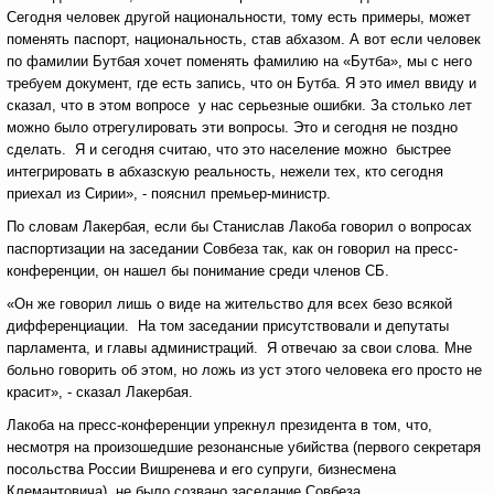
Сегодня человек другой национальности, тому есть примеры, может
поменять паспорт, национальность, став абхазом. А вот если человек
по фамилии Бутбая хочет поменять фамилию на «Бутба», мы с него
требуем документ, где есть запись, что он Бутба. Я это имел ввиду и
сказал, что в этом вопросе у нас серьезные ошибки. За столько лет
можно было отрегулировать эти вопросы. Это и сегодня не поздно
сделать. Я и сегодня считаю, что это население можно быстрее
интегрировать в абхазскую реальность, нежели тех, кто сегодня
приехал из Сирии», - пояснил премьер-министр.
По словам Лакербая, если бы Станислав Лакоба говорил о вопросах
паспортизации на заседании Совбеза так, как он говорил на пресс-
конференции, он нашел бы понимание среди членов СБ.
«Он же говорил лишь о виде на жительство для всех безо всякой
дифференциации. На том заседании присутствовали и депутаты
парламента, и главы администраций. Я отвечаю за свои слова. Мне
больно говорить об этом, но ложь из уст этого человека его просто не
красит», - сказал Лакербая.
Лакоба на пресс-конференции упрекнул президента в том, что,
несмотря на произошедшие резонансные убийства (первого секретаря
посольства России Вишренева и его супруги, бизнесмена
Клемантовича) не было созвано заседание Совбеза.