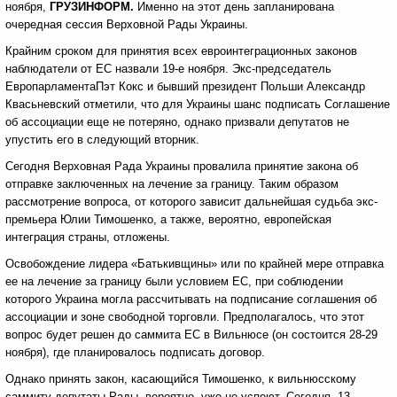
ноября,
ГРУЗИНФОРМ.
Именно на этот день запланирована
очередная сессия Верховной Рады Украины.
Крайним сроком для принятия всех евроинтеграционных законов
наблюдатели от ЕС назвали 19-е ноября. Экс-председатель
ЕвропарламентаПэт Кокс и бывший президент Польши Александр
Квасьневский отметили, что для Украины шанс подписать Соглашение
об ассоциации еще не потеряно, однако призвали депутатов не
упустить его в следующий вторник.
Сегодня Верховная Рада Украины провалила принятие закона об
отправке заключенных на лечение за границу. Таким образом
рассмотрение вопроса, от которого зависит дальнейшая судьба экс-
премьера Юлии Тимошенко, а также, вероятно, европейская
интеграция страны, отложены.
Освобождение лидера «Батькивщины» или по крайней мере отправка
ее на лечение за границу были условием ЕС, при соблюдении
которого Украина могла рассчитывать на подписание соглашения об
ассоциации и зоне свободной торговли. Предполагалось, что этот
вопрос будет решен до саммита ЕС в Вильнюсе (он состоится 28-29
ноября), где планировалось подписать договор.
Однако принять закон, касающийся Тимошенко, к вильнюсскому
саммиту депутаты Рады, вероятно, уже не успеют. Сегодня, 13