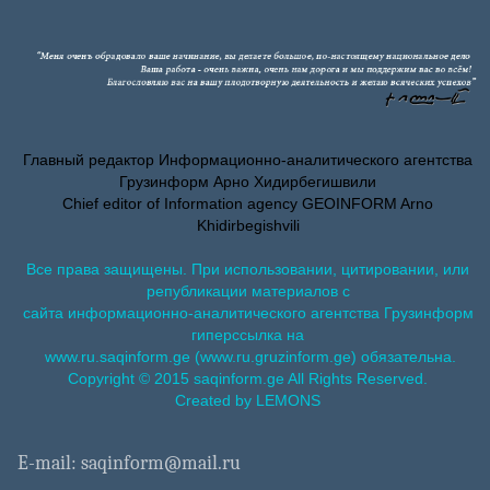
Главный редактор Информационно-аналитического агентства
Грузинформ Арно Хидирбегишвили
Chief editor of Information agency GEOINFORM Arno
Khidirbegishvili
Все права защищены. При использовании, цитировании, или
републикации материалов с
сайта информационно-аналитического агентства Грузинформ
гиперссылка на
www.ru.saqinform.ge (www.ru.gruzinform.ge) обязательна.
Copyright © 2015 saqinform.ge All Rights Reserved.
Created by LEMONS
E-mail: saqinform@mail.ru