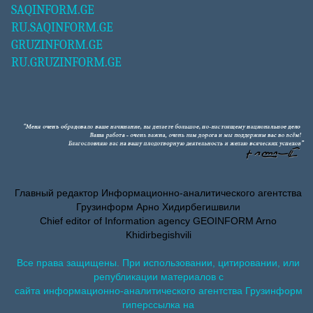
SAQINFORM.GE
RU.SAQINFORM.GE
GRUZINFORM.GE
RU.GRUZINFORM.GE
Главный редактор Информационно-аналитического агентства
Грузинформ Арно Хидирбегишвили
Chief editor of Information agency GEOINFORM Arno
Khidirbegishvili
Все права защищены. При использовании, цитировании, или
републикации материалов с
сайта информационно-аналитического агентства Грузинформ
гиперссылка на