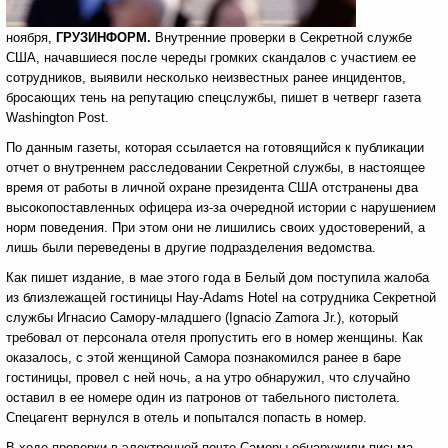
ноября,
ГРУЗИНФОРМ.
Внутренние проверки в Секретной службе
США, начавшиеся после череды громких скандалов с участием ее
сотрудников, выявили несколько неизвестных ранее инцидентов,
бросающих тень на репутацию спецслужбы, пишет в четверг газета
Washington Post.
По данным газеты, которая ссылается на готовящийся к публикации
отчет о внутреннем расследовании Секретной службы, в настоящее
время от работы в личной охране президента США отстранены два
высокопоставленных офицера из-за очередной истории с нарушением
норм поведения. При этом они не лишились своих удостоверений, а
лишь были переведены в другие подразделения ведомства.
Как пишет издание, в мае этого года в Белый дом поступила жалоба
из близлежащей гостиницы Hay-Adams Hotel на сотрудника Секретной
службы Игнасио Самору-младшего (Ignacio Zamora Jr.), который
требовал от персонала отеля пропустить его в номер женщины. Как
оказалось, с этой женщиной Самора познакомился ранее в баре
гостиницы, провел с ней ночь, а на утро обнаружил, что случайно
оставил в ее номере один из патронов от табельного пистолета.
Спецагент вернулся в отель и попытался попасть в номер.
В ходе проверки в электронной почте Саморы обнаружили письма