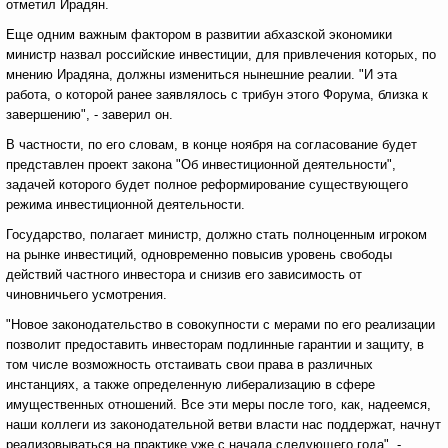
отметил Ирадян.
Еще одним важным фактором в развитии абхазской экономики
министр назвал российские инвестиции, для привлечения которых, по
мнению Ирадяна, должны измениться нынешние реалии. "И эта
работа, о которой ранее заявлялось с трибун этого Форума, близка к
завершению", - заверил он.
В частности, по его словам, в конце ноября на согласование будет
представлен проект закона "Об инвестиционной деятельности",
задачей которого будет полное реформирование существующего
режима инвестиционной деятельности.
Государство, полагает министр, должно стать полноценным игроком
на рынке инвестиций, одновременно повысив уровень свободы
действий частного инвестора и снизив его зависимость от
чиновничьего усмотрения.
"Новое законодательство в совокупности с мерами по его реализации
позволит предоставить инвесторам подлинные гарантии и защиту, в
том числе возможность отстаивать свои права в различных
инстанциях, а также определенную либерализацию в сфере
имущественных отношений. Все эти меры после того, как, надеемся,
наши коллеги из законодательной ветви власти нас поддержат, начнут
реализовываться на практике уже с начала следующего года", -