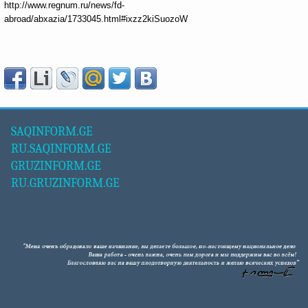
http://www.regnum.ru/news/fd-
abroad/abxazia/1733045.html#ixzz2kiSuozoW
SAQINFORM.GE
RU.SAQINFORM.GE
GRUZINFORM.GE
RU.GRUZINFORM.GE