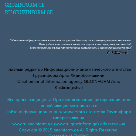
GRUZINFORM.GE
RU.GRUZINFORM.GE
Главный редактор Информационно-аналитического агентства
Грузинформ Арно Хидирбегишвили
Chief editor of Information agency GEOINFORM Arno
Khidirbegishvili
Все права защищены. При использовании, цитировании, или
републикации материалов с
сайта информационно-аналитического агентства Грузинформ
гиперссылка на
www.ru.saqinform.ge (www.ru.gruzinform.ge) обязательна.
Copyright © 2015 saqinform.ge All Rights Reserved.
Created by LEMONS