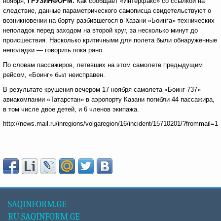
ноября,
ГРУЗИНФОРМ.
Как сообщает «Интерфакс» со ссылкой на
следствие, данные параметрического самописца свидетельствуют о
возникновении на борту разбившегося в Казани «Боинга» технических
неполадок перед заходом на второй круг, за несколько минут до
происшествия. Насколько критичными для полета были обнаруженные
неполадки — говорить пока рано.
По словам пассажиров, летевших на этом самолете предыдущим
рейсом, «Боинг» был неисправен.
В результате крушения вечером 17 ноября самолета «Боинг-737»
авиакомпании «Татарстан» в аэропорту Казани погибли 44 пассажира,
в том числе двое детей, и 6 членов экипажа.
http://news.mail.ru/inregions/volgaregion/16/incident/15710201/?frommail=1
SAQINFORM.GE
RU.SAQINFORM.GE