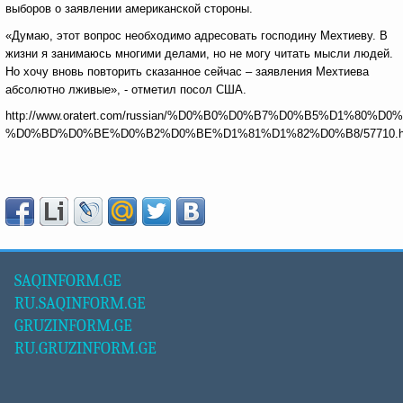
выборов о заявлении американской стороны.
«Думаю, этот вопрос необходимо адресовать господину Мехтиеву. В
жизни я занимаюсь многими делами, но не могу читать мысли людей.
Но хочу вновь повторить сказанное сейчас – заявления Мехтиева
абсолютно лживые», - отметил посол США.
http://www.oratert.com/russian/%D0%B0%D0%B7%D0%B5%D1%8
%D0%BD%D0%BE%D0%B2%D0%BE%D1%81%D1%82%D0%B8/57710.h
SAQINFORM.GE
RU.SAQINFORM.GE
GRUZINFORM.GE
RU.GRUZINFORM.GE