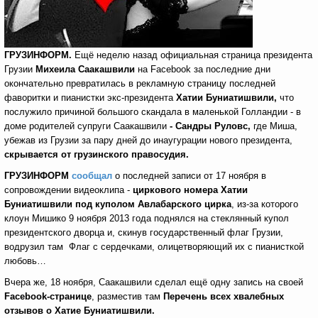
ГРУЗИНФОРМ.
Ещё неделю назад официальная страница президента
Грузии
Михеила Саакашвили
на Facebook
за последние дни
окончательно превратилась в рекламную страницу последней
фаворитки и пианистки экс-президента
Хатии Буниатишвили,
что
послужило причиной большого скандала в маленькой Голландии - в
доме родителей супруги Саакашвили
- Сандры Руловс,
где Миша,
убежав из Грузии за пару дней до инаугурации нового президента,
скрывается от грузинского правосудия.
ГРУЗИНФОРМ
сообщал
о последней записи от 17 ноября в
сопровождении видеоклипа -
циркового номера Хатии
Буниатишвили под куполом Авлабарского цирка
, из-за которого
клоун Мишико 9 ноября 2013 года поднялся на стеклянный купол
президентского дворца и, скинув государственный флаг Грузии,
водрузил там Флаг с сердечками, олицетворяющий их с пианисткой
любовь…
Вчера же, 18 ноября, Саакашвили сделал ещё одну запись на своей
Facebook
-странице
, разместив там
Перечень всех хвалебных
отзывов о Хатие Буниатишвили.