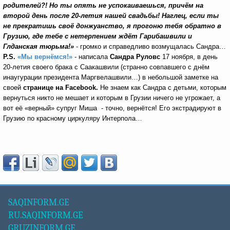
родителей?! Но ты опять не успокаиваешься, причём на
второй день после 20-летия нашей свадьбы! Наглец, если ты
не прекратишь своё донжуанство, я прогоню тебя обратно в
Грузию, где тебе с нетерпением ждёт Гарибашвили и
Глданская тюрьма!»
- громко и справедливо возмущалась Сандра…
P.S.
«Мы вернёмся!»
- написала
Сандра Руловс
17 ноября, в день
20-летия своего брака с Саакашвили (странно совпавшего с днём
инаугурации президента Маргвелашвили…) в небольшой заметке на
своей
странице на
Facebook.
Не знаем как Сандра с детьми, которым
вернуться никто не мешает и которым в Грузии ничего не угрожает, а
вот её «верный» супруг Миша - точно, вернётся! Его экстрадируют в
Грузию по красному циркуляру Интерпола…
SAQINFORM.GE
RU.SAQINFORM.GE
GRUZINFORM.GE