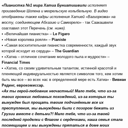
«Пианистка №1 мира Хатиа Буниатишвили
исполняет
произведение Шопена и мегрельскую колыбельную. В видео
отображены также кадры исполнения Хатией «Вагиоркома» на
мосту, соединяющем Абхазию и Самегрело»
- так Саакашвили
озаглавил этот Перечень
(см. ниже).
• «Величайшая пианистка» –
Le Figaro
• «Новая королева рояля» –
Pianiste
• «Самая восхитительная пианистка современности, каждый звук
которой исходит из сердца» –
The Guardian
• «Хатиа – отличное сочетание молодого пыла и мудрости» –
Financial Times
• «Хатиа, со своим удивительным талантом, истинной красотой и
пленяющей индивидуальностью является символом того, кем хотим
быть мы все – во всех нас в определенной мере есть Хатиа» -
Вивиан
Рединг, еврокомиссар.
«Ах ты герой-любовник несчастный! Мало тебе, что из-за
твоих громких любовных похождений, из-за которых ты
вынужден был прощать твоим подчинённым все их
преступления, мы вынуждены были с позором бежать из
Грузии вместе с детьми?! Мало тебе, что из-за твоей
последней проделки с Флагом с сердечками, наша семья стала
посмещищем и мы вынуждены прятаться в доме моих