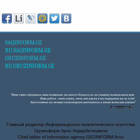
SAQINFORM.GE
RU.SAQINFORM.GE
GRUZINFORM.GE
RU.GRUZINFORM.GE
Главный редактор Информационно-аналитического агентства
Грузинформ Арно Хидирбегишвили
Chief editor of Information agency GEOINFORM Arno