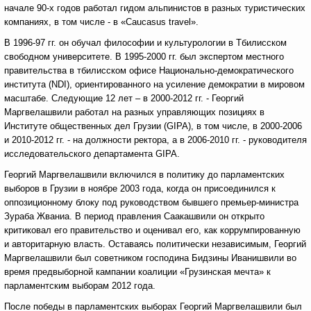
начале 90-х годов работал гидом альпинистов в разных туристических
компаниях, в том числе - в «Caucasus travel».
В 1996-97 гг. он обучал философии и культурологии в Тбилисском
свободном университете. В 1995-2000 гг. был экспертом местного
правительства в тбилисском офисе Национально-демократического
института (NDI), ориентированного на усиление демократии в мировом
масштабе. Следующие 12 лет – в 2000-2012 гг. - Георгий
Маргвелашвили работал на разных управляющих позициях в
Институте общественных дел Грузии (GIPA), в том числе, в 2000-2006
и 2010-2012 гг. - на должности ректора, а в 2006-2010 гг. - руководителя
исследовательского департамента GIPA.
Георгий Маргвелашвили включился в политику до парламентских
выборов в Грузии в ноябре 2003 года, когда он присоединился к
оппозиционному блоку под руководством бывшего премьер-министра
Зураба Жваниа. В период правления Саакашвили он открыто
критиковал его правительство и оценивал его, как коррумпированную
и авторитарную власть. Оставаясь политически независимым, Георгий
Маргвелашвили был советником господина Бидзины Иванишвили во
время предвыборной кампании коалиции «Грузинская мечта» к
парламентским выборам 2012 года.
После победы в парламентских выборах Георгий Маргвелашвили был