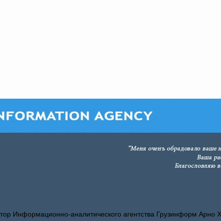
тор Информационно-аналитического агентства Грузинформ Арно 