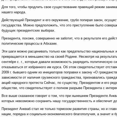
Для того, чтобы продлить свое существование правящий режим занима
нашего народа.
Действующий Президент и его окружение, грубо попирая закон, осуще
государства. Можно предположить, что это преступление было соверше
будущих президентских выборах.
Президента, похоже, совершенно не заботит, что в результате его дей
политические процессы в Абхазии.
Эти шаги можно расценивать только как предательство национальных и
превращается в меньшинство на своей Родине. Несмотря на результат
сентября с. г., которые давали возможность разрядить политическую с
отказываться от избранного им курса. Об этом свидетельствует отстав
2009 г. бывшего одним из инициаторов поправки к закону «О гражданств
зависимости от наличия грузинского гражданства, признавались гражд
акций народного протеста Сейчас, по существу, Президентом и его ре
обществе, что свидетельствует о полном разрыве Президента с интере
Все выше сказанное говорит о том, что при нынешнем Президенте Анкв
которых невозможно сохранить нашу государственность и обеспечит д
Президент Анкваб стал не только тормозом развития страны, но и гл
нации, порядка и социально-экономического благополучия, а значит и 