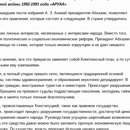
ой войны 1992-1993 года «АРУАА»
ошедшие после избрания А. 3. Анкваб президентом Абхазии, позволяют
и его правления, которые состоят в следующем: В стране утвердилось
.
оих личных интересов, несвязанных с интересами народа. Вместо того,
я политических и социально-экономических реформ, Президент Абхазии
мощи по схеме, которая только множит коррупцию и не дает никакого
о мнению, все это прекрасно заменяет собой Комплексный план, а по сут
ными ему компаниями.
ии, в полный упадок пришло село, являющееся традиционной основой
ы, системы здравоохранения, и образования неуклонно деградируют. В
во граждан, иностранных туристов и инвесторов. Происходит разрушени
ь. Брошено на произвол судьбы подрастающее поколение, молодежь гибн
м и занята только личным благополучием.
, провозглашенных Конституцией, таких как правовое государство,
ах, происходит процесс разрушения государственности, достигнутой цено
охранения нашего народа. Руководством упущены широчайшие возможнос
 эти средства давно можно было заложить прочную экономическую баз
ушку. По существу, власть проедает будущее нашего народа.