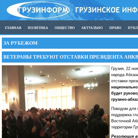
ГЛАВНАЯ
ПОЛИТИКА
ОБЩЕСТВО
АКТУАЛЬНО
ПРАВО
ПУБ
ЗА РУБЕЖОМ
ВЕТЕРАНЫ ТРЕБУЮТ ОТСТАВКИ ПРЕЗИДЕНТА АНК
Грузия, 22 но
народа Абхаз
отставки пре
национально
будет руково
грузино-абха
Поводом для 
поддержка гл
Восточной Аб
территории Гр
Резолюция в