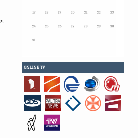
17
18
19
20
21
22
23
я,
24
25
26
27
28
29
30
31
ONLINE TV