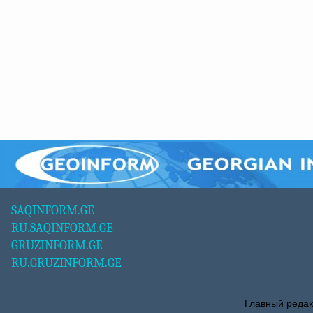
SAQINFORM.GE
RU.SAQINFORM.GE
GRUZINFORM.GE
RU.GRUZINFORM.GE
Главный редак