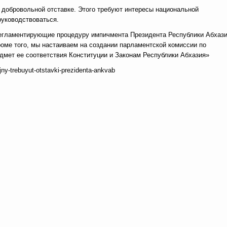
 добровольной отставке. Этого требуют интересы национальной
руководствоваться.
егламентирующие процедуру импичмента Президента Республики Абхази
роме того, мы настаиваем на создании парламентской комиссии по
едмет ее соответствия Конституции и Законам Республики Абхазия»
jny-trebuyut-otstavki-prezidenta-ankvab