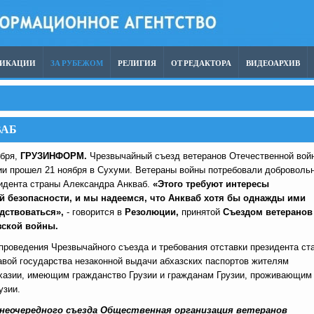
ЛИКАЦИИ
ЗА РУБЕЖОМ
РЕЛИГИЯ
ОТ РЕДАКТОРА
ВИДЕОАРХИВ
ВАБ
ября,
ГРУЗИНФОРМ.
Чрезвычайный съезд ветеранов Отечественной вой
ии прошел 21 ноября в Сухуми. Ветераны войны потребовали доброволь
зидента страны Александра Анкваб.
«Этого требуют интересы
й безопасности, и мы надеемся, что Анкваб хотя бы однажды ими
дствоваться»,
- говорится в
Резолюции,
принятой
Съездом ветеранов
зской войны.
проведения Чрезвычайного съезда и требования отставки президента ст
авой государства незаконной выдачи абхазских паспортов жителям
хазии, имеющим гражданство Грузии и гражданам Грузии, проживающим
узии.
неочередного съезда Общественная организация ветеранов