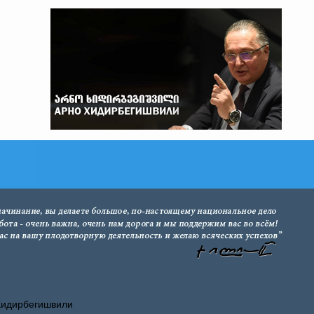
Хидирбегишвили