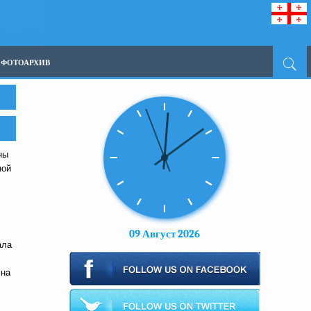
ФОТОАРХИВ
ны
ной
09 Август 2026
ала
 на