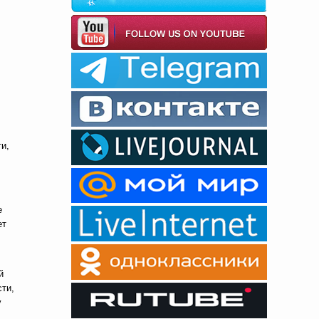
и,
е
ет
й
ти,
у