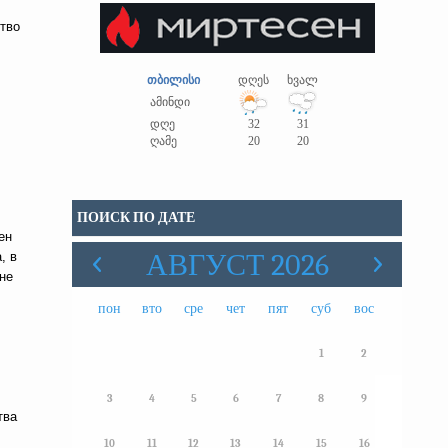
тво
თბილისი
დღეს
ხვალ
ამინდი
დღე
32
31
ღამე
20
20
ПОИСК ПО ДАТЕ
ен
АВГУСТ 2026
, в
вне
пон
вто
сре
чет
пят
суб
вос
1
2
3
4
5
6
7
8
9
тва
10
11
12
13
14
15
16