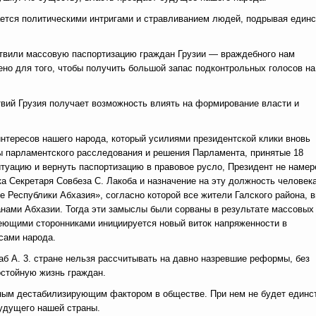
ется политическими интригами и стравливанием людей, подрывая единс
ствили массовую паспортизацию граждан Грузии — враждебного нам
но для того, чтобы получить большой запас подконтрольных голосов на
ствий Грузия получает возможность влиять на формирование власти и
нтересов нашего народа, который усилиями президентской клики вновь
ы парламентского расследования и решения Парламента, принятые 18
итуацию и вернуть паспортизацию в правовое русло, Президент не намер
ка Секретаря Совбеза С. Лакоба и назначение на эту должность человека
е Республики Абхазия», согласно которой все жители Галского района, 
анами Абхазии. Тогда эти замыслы были сорваны в результате массовых
деющими сторонниками инициируется новый виток напряженности в
сами народа.
аб А. 3. стране нельзя рассчитывать на давно назревшие реформы, без
остойную жизнь граждан.
авным дестабилизирующим фактором в обществе. При нем не будет единс
будущего нашей страны.