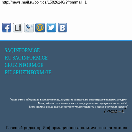
http://news.mail.ru/politics/15826146/?frommail=1
SAQINFORM.GE
RU.SAQINFORM.GE
GRUZINFORM.GE
RU.GRUZINFORM.GE
Главный редактор Информационно-аналитического агентства