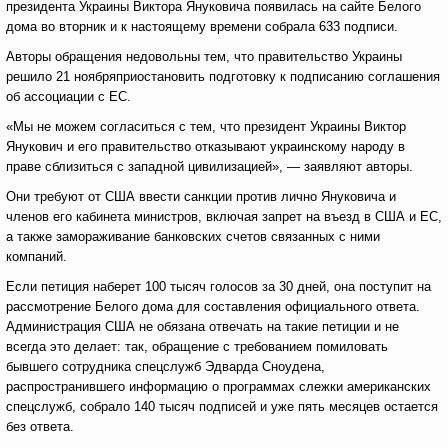
президента Украины Виктора Януковича появилась на сайте Белого
дома во вторник и к настоящему времени собрала 633 подписи.
Авторы обращения недовольны тем, что правительство Украины
решило 21 ноябряприостановить подготовку к подписанию соглашения
об ассоциации с ЕС.
«Мы не можем согласиться с тем, что президент Украины Виктор
Янукович и его правительство отказывают украинскому народу в
праве сблизиться с западной цивилизацией», — заявляют авторы.
Они требуют от США ввести санкции против лично Януковича и
членов его кабинета министров, включая запрет на въезд в США и ЕС,
а также замораживание банковских счетов связанных с ними
компаний.
Если петиция наберет 100 тысяч голосов за 30 дней, она поступит на
рассмотрение Белого дома для составления официального ответа.
Администрация США не обязана отвечать на такие петиции и не
всегда это делает: так, обращение с требованием помиловать
бывшего сотрудника спецслужб Эдварда Сноудена,
распространившего информацию о программах слежки американских
спецслужб, собрало 140 тысяч подписей и уже пять месяцев остается
без ответа.