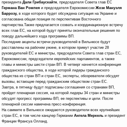
президента
Дали Грибаускайте
, председателя Совета глав ЕС
Германа Ван Ромпея
и председателя Еврокомиссии
Жозе Мануэля
Баррозу,
в ходе которого будет обсуждена ситуация на Украине и
согласована общая позиция по перспективам Восточного
партнерства.Также предлагается созвать и координационную встречу
всех глав ЕС, на которой будут приняты окончательные решения по
поводу дальнейшего хода программы ВП.
Последние акценты встречи руководителей в Вильнюсе будут
расставлены на рабочем ужине, в котором примут участие 28
руководителей ЕС и министры, председатели Совета глав стран ЕС,
Еврокомиссии, председатели европейских парламентов, а также
главы и министры шести стран ВП. В четверг начнется конференция
гражданского общества, в ходе которой лидеры гражданского
общества из стран ВП и стран ЕС, эксперты, обозреватели обсудят
вызовы, встающие перед гражданским обществом стран ЕС.
Завтра, в пятницу будут подписаны соглашения со странами ВП,
пройдет пленарная сессия, на которой лидеры 34 стран и министры
обсудят прогресс программы ВП, ее перспективы и цели. После
пленарной сессии намечена пресс-конференция.
На саммите в Вильнюсе ожидаются руководители всех крупнейших
стран ЕС, в том числе канцлер Германии
Ангела Меркель
и президент
Франции Франсуа Олланд.