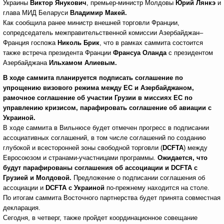
Украины
Виктор Янукович
, премьер-министр Молдовы
Юрий Лянкэ
и
глава МИД Беларуси
Владимир Макей.
Как сообщила ранее министр внешней торговли Франции,
сопредседатель межправительственной комиссии Азербайджан–
Франция госпожа
Николь Брик
, что в рамках саммита состоится
также встреча президента Франции
Франсуа Оланда
с президентом
Азербайджана
Ильхамом Алиевым.
В ходе саммита планируется подписать соглашение по
упрощению визового режима между ЕС и Азербайджаном,
рамочное соглашение об участии Грузии в миссиях ЕС по
управлению кризисом, парафировать соглашение об авиации с
Украиной.
В ходе саммита в Вильнюсе будет отмечен прогресс в подписании
ассоциативных соглашений, в том числе соглашений по созданию
глубокой и всесторонней зоны свободной торговли (
DCFTA
) между
Евросоюзом и странами-участницами программы.
Ожидается, что
будут парафированы соглашения об ассоциации и
DCFTA
с
Грузией и Молдовой.
Предложение о подписании соглашения об
ассоциации и
DCFTA
с Украиной
по-прежнему находится на столе.
По итогам саммита Восточного партнерства будет принята совместная
декларация.
Сегодня, в четверг, также пройдет координационное совещание