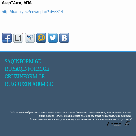
АзерТАдж, АПА
http://kaspiy.az/news.php?id=5344
SAQINFORM.GE
RU.SAQINFORM.GE
GRUZINFORM.GE
RU.GRUZINFORM.GE