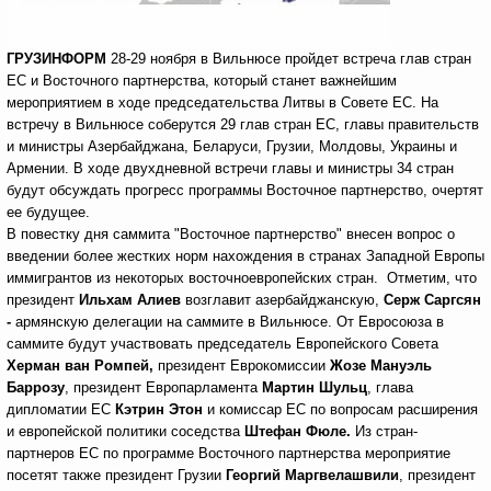
ГРУЗИНФОРМ
28-29 ноября в Вильнюсе пройдет встреча глав стран
ЕС и Восточного партнерства, который станет важнейшим
мероприятием в ходе председательства Литвы в Совете ЕС. На
встречу в Вильнюсе соберутся 29 глав стран ЕС, главы правительств
и министры Азербайджана, Беларуси, Грузии, Молдовы, Украины и
Армении. В ходе двухдневной встречи главы и министры 34 стран
будут обсуждать прогресс программы Восточное партнерство, очертят
ее будущее.
В повестку дня саммита "Восточное партнерство" внесен вопрос о
введении более жестких норм нахождения в странах Западной Европы
иммигрантов из некоторых восточноевропейских стран. Отметим, что
президент
Ильхам Алиев
возглавит азербайджанскую,
Серж Саргсян
-
армянскую делегации на саммите в Вильнюсе.
От Евросоюза в
саммите будут участвовать председатель Европейского Совета
Херман ван Ромпей,
президент Еврокомиссии
Жозе Мануэль
Баррозу
, президент Европарламента
Мартин Шульц
, глава
дипломатии ЕС
Кэтрин Этон
и комиссар ЕС по вопросам расширения
и европейской политики соседства
Штефан Фюле.
Из стран-
партнеров ЕС по программе Восточного партнерства мероприятие
посетят также президент Грузии
Георгий Маргвелашвили
, президент