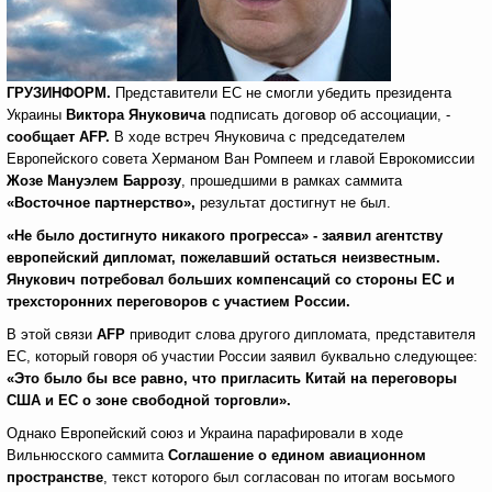
ГРУЗИНФОРМ.
Представители ЕС не смогли убедить президента
Украины
Виктора Януковича
подписать договор об ассоциации, -
сообщает
AFP
.
В ходе встреч Януковича с председателем
Европейского совета Херманом Ван Ромпеем и главой Еврокомиссии
Жозе Мануэлем Баррозу
, прошедшими в рамках саммита
«Восточное партнерство»,
результат достигнут не был.
«Не было достигнуто никакого прогресса» - заявил агентству
европейский дипломат, пожелавший остаться неизвестным.
Янукович потребовал больших компенсаций со стороны ЕС и
трехсторонних переговоров с участием России.
В этой связи
AFP
приводит слова другого дипломата, представителя
ЕС, который говоря об участии России заявил буквально следующее:
«Это было бы все равно, что пригласить Китай на переговоры
США и ЕС о зоне свободной торговли».
Однако Европейский союз и Украина парафировали в ходе
Вильнюсского саммита
Соглашение о едином авиационном
пространстве
, текст которого был согласован по итогам восьмого