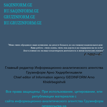
SAQINFORM.GE
RU.SAQINFORM.GE
GRUZINFORM.GE
RU.GRUZINFORM.GE
Главный редактор Информационно-аналитического агентства
Грузинформ Арно Хидирбегишвили
Chief editor of Information agency GEOINFORM Arno
Khidirbegishvili
Все права защищены. При использовании, цитировании, или
републикации материалов с
сайта информационно-аналитического агентства Грузинформ
гиперссылка на