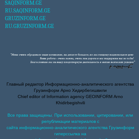
SAQINFORM.GE
RU.SAQINFORM.GE
GRUZINFORM.GE
RU.GRUZINFORM.GE
Главный редактор Информационно-аналитического агентства
Грузинформ Арно Хидирбегишвили
Chief editor of Information agency GEOINFORM Arno
Khidirbegishvili
Все права защищены. При использовании, цитировании, или
републикации материалов с
сайта информационно-аналитического агентства Грузинформ
гиперссылка на