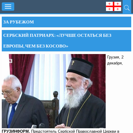
Toggle
navigation
ЗА РУБЕЖОМ
СЕРБСКИЙ ПАТРИАРХ: «ЛУЧШЕ ОСТАТЬСЯ БЕЗ
ЕВРОПЫ, ЧЕМ БЕЗ КОСОВО»
Грузия, 2
декабря,
ГРУЗИНФОРМ.
Предстоятель Сербской Православной Церкви в