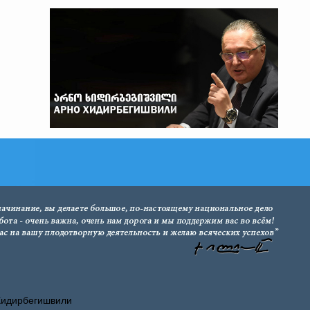
Хидирбегишвили