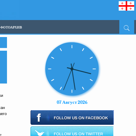
ФОТОАРХИВ
ки
07 Август 2026
сан
шего
с