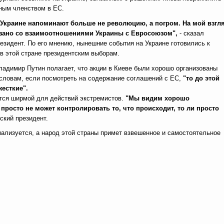
ным членством в ЕС.
Украине напоминают больше не революцию, а погром. На мой взгля
язано со взаимоотношениями Украины с Евросоюзом",
- сказал
езидент. По его мнению, нынешние события на Украине готовились к
в этой стране президентским выборам.
ладимир Путин полагает, что акции в Киеве были хорошо организованы
 словам, если посмотреть на содержание соглашений с ЕС,
"то до этой
жесткие".
ется ширмой для действий экстремистов.
"Мы видим хорошо
просто не может контролировать то, что происходит, то ли просто
йский президент.
мализуется, а народ этой страны примет взвешенное и самостоятельное