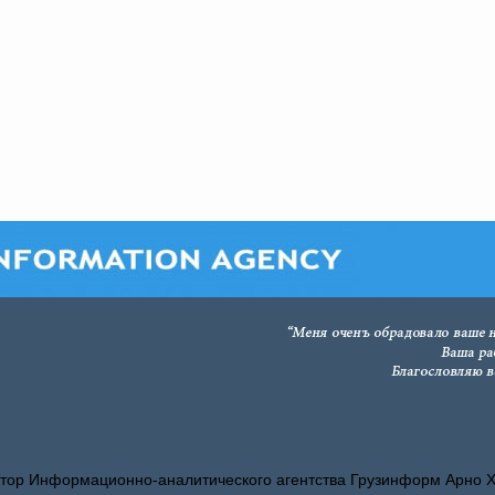
тор Информационно-аналитического агентства Грузинформ Арно 