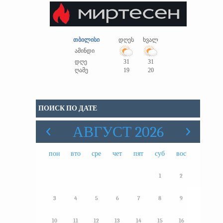
თბილისი
დღეს
ხვალ
ამინდი
დღე
31
31
ღამე
19
20
ПОИСК ПО ДАТЕ
АВГУСТ 2026
пон
вто
сре
чет
пят
суб
вос
1
2
3
4
5
6
7
8
9
10
11
12
13
14
15
16