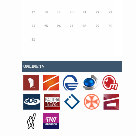
17
18
19
20
21
22
23
24
25
26
27
28
29
30
31
ONLINE TV