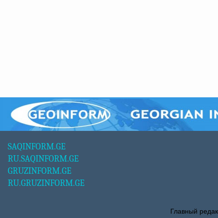
SAQINFORM.GE
RU.SAQINFORM.GE
GRUZINFORM.GE
RU.GRUZINFORM.GE
Главный редак