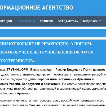
ЛИКАЦИИ
ЗА РУБЕЖОМ
РЕЛИГИЯ
ОТ РЕДАКТОРА
ВИДЕОАРХИВ
МИНАЮТ БОЛЬШЕ НЕ РЕВОЛЮЦИЮ, А ПОГРОМ.
ОВАТЬ ОБУЧЕННЫЕ ГРУППЫ БОЕВИКОВ, ТО ЛИ
 ЭКСТРЕМИСТОВ»
абря,
ГРУЗИНФОРМ.
Вчера президент России
Владимир Путин
посетил
сударственным визитом, где провел переговоры с президентом республи
сяном.
Лидеры обсудили
перспективы вступления Армении в
союз России, Белоруссии и Казахстана.
По итогам переговоров подпи
ов в гуманитарной, военно-технической и экономической сфере дальней
ва России и Армении.
еренции журналисты поинтересоваться у российского президента о его
бурным событиям на Украине, связанным с решением Киева повременить 