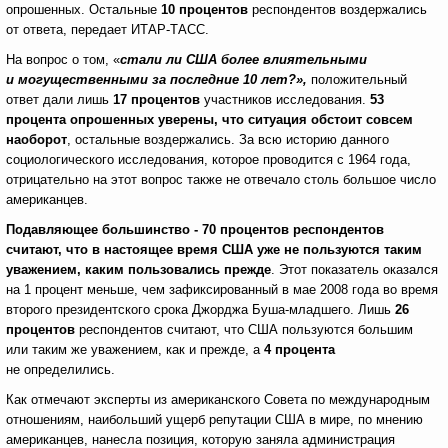
опрошенных. Остальные
10 процентов
респондентов воздержались
от ответа, передает ИТАР-ТАСС.
На вопрос о том, «
стали ли США более влиятельными
и могущественными за последние 10 лет?»,
положительный
ответ дали лишь
17 процентов
участников исследования.
53
процента опрошенных уверены, что ситуация обстоит совсем
наоборот
, остальные воздержались. За всю историю данного
социологического исследования, которое проводится с 1964 года,
отрицательно на этот вопрос также не отвечало столь большое число
американцев.
Подавляющее большинство - 70 процентов респондентов
считают, что в настоящее время США уже не пользуются таким
уважением, каким пользовались прежде
. Этот показатель оказался
на 1 процент меньше, чем зафиксированный в мае 2008 года во время
второго президентского срока Джорджа Буша-младшего. Лишь
26
процентов
респондентов считают, что США пользуются большим
или таким же уважением, как и прежде, а
4 процента
не определились.
Как отмечают эксперты из американского Совета по международным
отношениям, наибольший ущерб репутации США в мире, по мнению
американцев, нанесла позиция, которую заняла администрация