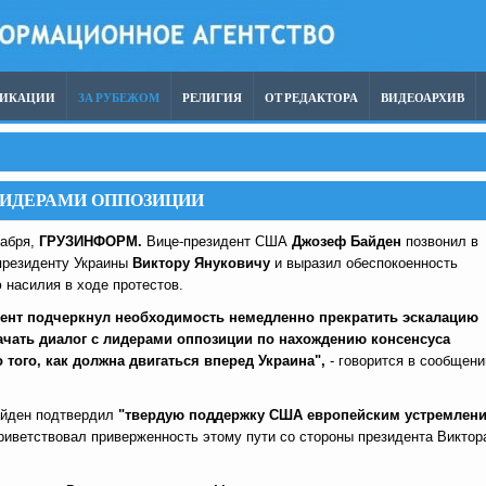
ЛИКАЦИИ
ЗА РУБЕЖОМ
РЕЛИГИЯ
ОТ РЕДАКТОРА
ВИДЕОАРХИВ
ЛИДЕРАМИ ОППОЗИЦИИ
кабря,
ГРУЗИНФОРМ.
Вице-президент США
Джозеф Байден
позвонил в
президенту Украины
Виктору Януковичу
и выразил обеспокоенность
 насилия в ходе протестов.
дент подчеркнул необходимость немедленно прекратить эскалацию
ачать диалог с лидерами оппозиции по нахождению консенсуса
 того, как должна двигаться вперед Украина",
- говорится в сообщени
айден подтвердил
"твердую поддержку США европейским устремлен
риветствовал приверженность этому пути со стороны президента Виктор