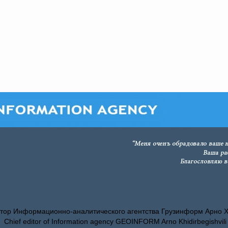
тор Информационно-аналитического агентства Грузинформ Арно 
Chief editor of Information agency GEOINFORM Arno Khidirbegishvili