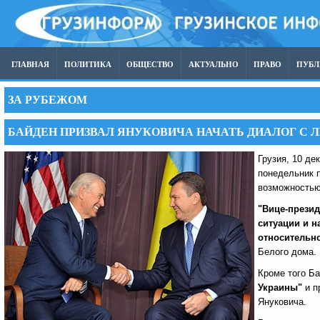
ГЛАВНАЯ
ПОЛИТИКА
ОБЩЕСТВО
АКТУАЛЬНО
ПРАВО
ПУБ
ЗА РУБЕЖОМ
БАЙДЕН ПРИЗВАЛ ЯНУКОВИЧА НАЧАТЬ ДИАЛОГ С 
Грузия, 10 де
понедельник 
возможностью
"Вице-прези
ситуации и н
относительно
Белого дома.
Кроме того Б
Украины"
и п
Януковича.