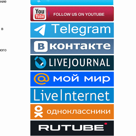
ание
 в
ного