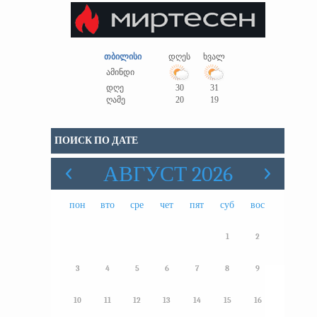
თბილისი
დღეს
ხვალ
ამინდი
დღე
30
31
ღამე
20
19
ПОИСК ПО ДАТЕ
АВГУСТ 2026
пон
вто
сре
чет
пят
суб
вос
1
2
3
4
5
6
7
8
9
10
11
12
13
14
15
16