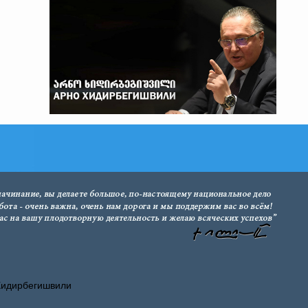
Хидирбегишвили