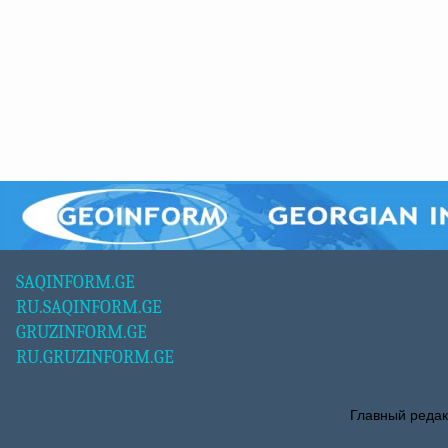
SAQINFORM.GE
RU.SAQINFORM.GE
GRUZINFORM.GE
RU.GRUZINFORM.GE
Главный редак