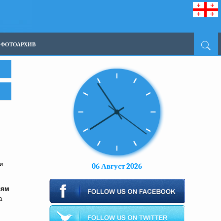
ФОТОАРХИВ
и
06 Август 2026
иям
а