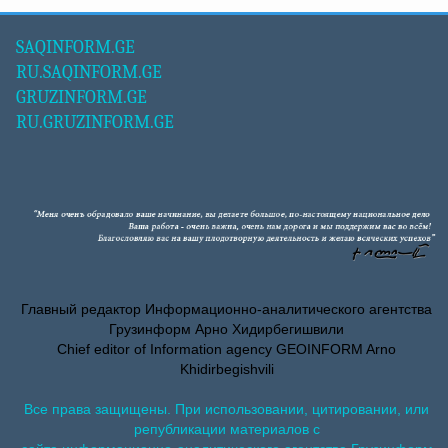
SAQINFORM.GE
RU.SAQINFORM.GE
GRUZINFORM.GE
RU.GRUZINFORM.GE
Главный редактор Информационно-аналитического агентства
Грузинформ Арно Хидирбегишвили
Chief editor of Information agency GEOINFORM Arno
Khidirbegishvili
Все права защищены. При использовании, цитировании, или
републикации материалов с