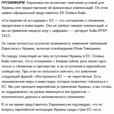
ГРУЗИНФОРМ
. Еврокомиссия исключает смягчение условий для
Украины или предоставление ей финансовых компенсаций. Об этом
заявил официальный представитель ЕК Оливье Байи.
«Соглашение об ассоциации с ЕС — это соглашение о сближении,
процветании и инвестициях. Оно не требует никаких компенсаций, и
мы не приемлем никакую игру с цифрами», — цитирует Байи ИТАР-
ТАСС.
Он также полностью исключил возможность изменения требований
Евросоюза к Украине, включая освобождение Юлии Тимошенко.
По поводу спекуляций на тему вступления Украины в ЕС, Оливье
Байи пояснил, что в отношениях с Киевом сейчас речь может идти
только о сближении и партнерстве, а не вступлении в европейское
сообщество. При этом он попытался смягчить это заявление
следующей фразой: «Инструменты ЕС — не черно-белые. Есть
экономические меры и инвестиции, которые позволяют сблизиться с
ЕС. Мы уже признали европейские устремления Украины, и мы готовы
их поддерживать на уровне имеющихся инструментов —
политического диалога и экономического сближения».
В то же время представитель Еврокомиссии подтвердил, что по
вопросу европейской интеграции Украины среди стран ЕС «есть