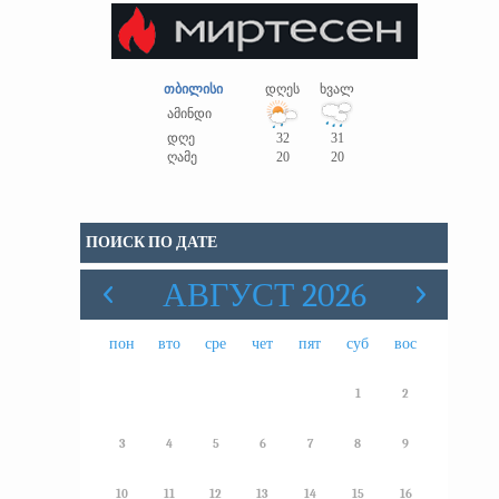
თბილისი
დღეს
ხვალ
ამინდი
დღე
32
31
ღამე
20
20
ПОИСК ПО ДАТЕ
АВГУСТ 2026
пон
вто
сре
чет
пят
суб
вос
1
2
3
4
5
6
7
8
9
10
11
12
13
14
15
16