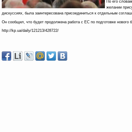
По его словам
желании прис
дискуссиях, была заинтересована присоединиться к отдельным согла
Он сообщил, что будет продолжена работа с ЕС по подготовке нового 
http://kp.ua/daily/121213/428722/