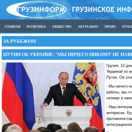
ГЛАВНАЯ
ПОЛИТИКА
ОБЩЕСТВО
АКТУАЛЬНО
ПРАВО
ПУБ
ЗА РУБЕЖОМ
ПУТИН ОБ УКРАИНЕ: "МЫ НИЧЕГО НИКОМУ НЕ НА
Грузия, 12 де
Украиной по 
Путин. Об эт
- Мы ничего н
работы, мы го
четверг в еж
- Наш интегра
интересах. Бу
противопостав
интеграционно