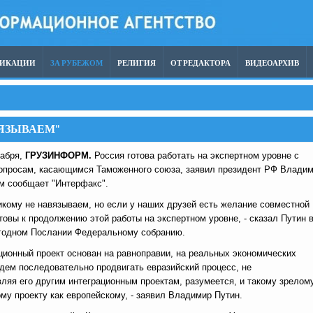
ЛИКАЦИИ
ЗА РУБЕЖОМ
РЕЛИГИЯ
ОТ РЕДАКТОРА
ВИДЕОАРХИВ
ВЯЗЫВАЕМ"
кабря,
ГРУЗИНФОРМ.
Россия готова работать на экспертном уровне с
вопросам, касающимся Таможенного союза, заявил президент РФ Влади
ом сообщает "Интерфакс".
икому не навязываем, но если у наших друзей есть желание совместной
товы к продолжению этой работы на экспертном уровне, - сказал Путин 
егодном Послании Федеральному собранию.
ционный проект основан на равноправии, на реальных экономических
дем последовательно продвигать евразийский процесс, не
ляя его другим интеграционным проектам, разумеется, и такому зрелом
му проекту как европейскому, - заявил Владимир Путин.