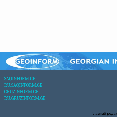
SAQINFORM.GE
RU.SAQINFORM.GE
GRUZINFORM.GE
RU.GRUZINFORM.GE
Главный редак