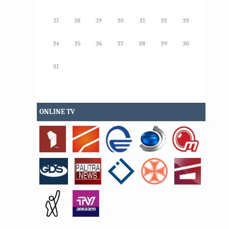
17
18
19
20
21
22
23
24
25
26
27
28
29
30
31
ONLINE TV