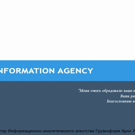
тор Информационно-аналитического агентства Грузинформ Арно 