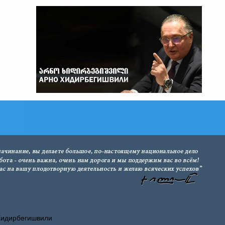
Хидирбегишвили