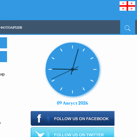
ФОТОАРХИВ
мир
в
09 Август 2026
у