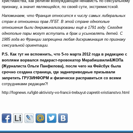
христианства, как религии возбуждающей ненависть по сексуальному
признаку, а значит являющейся, по своей сути, экстремистской.
Напоминаем, что Франция относится к числу самых либеральных
стран в отношении прав ЛГБТ. В этой стране однополые
отношения были декриминализированы ещё в 1791 году. Сегодня
однополые пары могут вступать в брак и усыновлять детей. С
1985 года во Франции запрещена любая дискриминация по признаку
сексуальной ориентации.
P
.
S
. Как тут не вспомнить, что 5-го марта 2012 года в редакцию с
воплями ворвался педераст-провокатор Мерабишвили
&
ЖОПа
(Журналиста Ольги Панфилова), после чего на Фейсбук была
срочно создана страница, где заднеприводные призывали
запретить ГРУЗИНФОРМ и физически расправиться со всеми
сотрудниками редакции?!
http://fognews.ru/lgbt-aktivisty-vo-francii-trebuyut-zapretit-xristianstvo.html