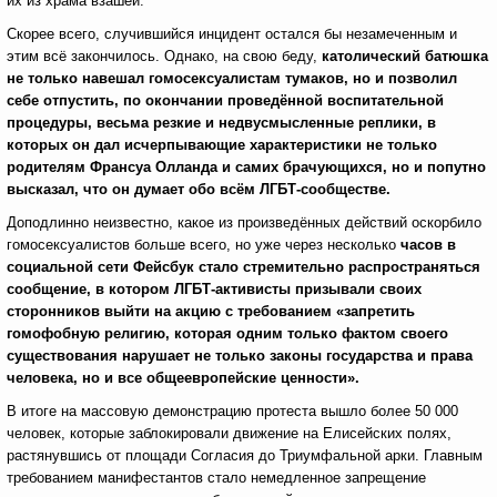
их из храма взашей.
Скорее всего, случившийся инцидент остался бы незамеченным и
этим всё закончилось. Однако, на свою беду,
католический батюшка
не только навешал гомосексуалистам тумаков, но и позволил
себе отпустить, по окончании проведённой воспитательной
процедуры, весьма резкие и недвусмысленные реплики, в
которых он дал исчерпывающие характеристики не только
родителям Франсуа Олланда и самих брачующихся, но и попутно
высказал, что он думает обо всём ЛГБТ-сообществе.
Доподлинно неизвестно, какое из произведённых действий оскорбило
гомосексуалистов больше всего, но уже через несколько
часов в
социальной сети Фейсбук стало стремительно распространяться
сообщение, в котором ЛГБТ-активисты призывали своих
сторонников выйти на акцию с требованием «запретить
гомофобную религию, которая одним только фактом своего
существования нарушает не только законы государства и права
человека, но и все общеевропейские ценности».
В итоге на массовую демонстрацию протеста вышло более 50 000
человек, которые заблокировали движение на Елисейских полях,
растянувшись от площади Согласия до Триумфальной арки. Главным
требованием манифестантов стало немедленное запрещение