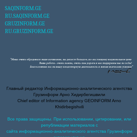
SAQINFORM.GE
RU.SAQINFORM.GE
GRUZINFORM.GE
RU.GRUZINFORM.GE
Главный редактор Информационно-аналитического агентства
Грузинформ Арно Хидирбегишвили
Chief editor of Information agency GEOINFORM Arno
Khidirbegishvili
Все права защищены. При использовании, цитировании, или
републикации материалов с
сайта информационно-аналитического агентства Грузинформ