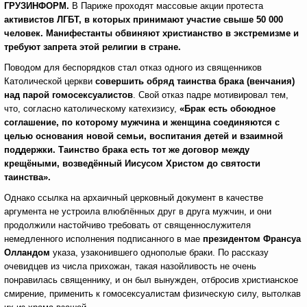
ГРУЗИНФОРМ.
В Париже проходят массовые акции протеста
активистов ЛГБТ, в которых принимают участие свыше 50 000
человек. Манифестанты обвиняют христианство в экстремизме и
требуют запрета этой религии в стране.
Поводом для беспорядков стал отказ одного из священников
Католической церкви
совершить обряд таинства брака (венчания)
над парой гомосексуалистов
. Свой отказ падре мотивировал тем,
что, согласно католическому катехизису,
«Брак есть обоюдное
соглашение, по которому мужчина и женщина соединяются с
целью основания новой семьи, воспитания детей и взаимной
поддержки. Таинство брака есть тот же договор между
крещёными, возведённый Иисусом Христом до святости
таинства».
Однако ссылка на архаичный церковный документ в качестве
аргумента не устроила влюблённых друг в друга мужчин, и они
продолжили настойчиво требовать от священнослужителя
немедленного исполнения подписанного в мае
президентом Франсуа
Олландом
указа, узаконившего однополые браки. По рассказу
очевидцев из числа прихожан, такая назойливость не очень
понравилась священнику, и он был вынужден, отбросив христианское
смирение, применить к гомосексуалистам физическую силу, вытолкав