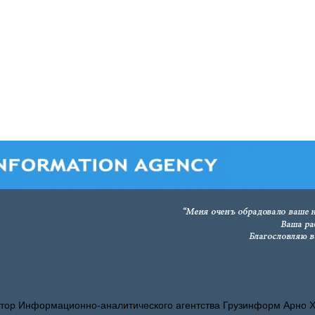
тор Информационно-аналитического агентства Грузинформ Арно 