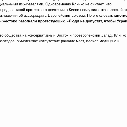
циальными избирателями. Одновременно Кличко не считает, что
 предпосылкой протестного движения в Киеве послужил отказ властей о
оглашения об ассоциации с Европейским союзом. По его словам,
многи
» жестоко разогнали протестующих. «Люди не допустят, чтобы Укра
го общества на консервативный Восток и проевропейский Запад, Кличко
 взглядов, объединяют «отсутствие рабочих мест, плохая медицина и