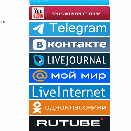
т
е
ина