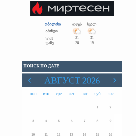
თბილისი
დღეს
ხვალ
ამინდი
დღე
31
31
ღამე
20
19
ПОИСК ПО ДАТЕ
АВГУСТ 2026
пон
вто
сре
чет
пят
суб
вос
1
2
3
4
5
6
7
8
9
10
11
12
13
14
15
16