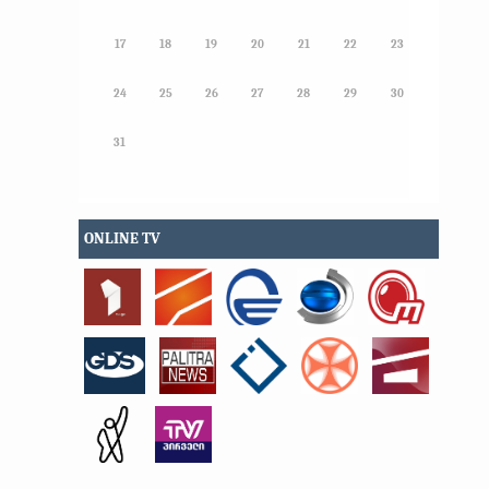
17
18
19
20
21
22
23
24
25
26
27
28
29
30
31
ONLINE TV