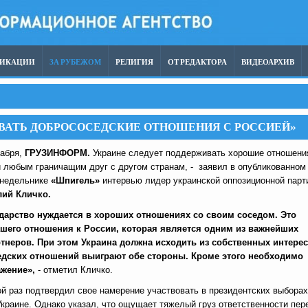
ЛИКАЦИИ
ЗА РУБЕЖОМ
РЕЛИГИЯ
ОТ РЕДАКТОРА
ВИДЕОАРХИВ
ИВАТЬ ДОБРОСОСЕДСКИЕ ОТНОШЕНИЯ С РОССИЕЙ»
кабря,
ГРУЗИНФОРМ.
Украине следует поддерживать хорошие отношени
и любым граничащим друг с другом странам, - заявил в опубликованном
енедельнике
«Шпигель»
интервью лидер украинской оппозиционной парт
лий Кличко.
дарство нуждается в хороших отношениях со своим соседом. Это
ашего отношения к России, которая является одним из важнейших
тнеров. При этом Украина должна исходить из собственных интерес
едских отношений выиграют обе стороны. Кроме этого необходимо
ажение»,
- отметил Кличко.
й раз подтвердил свое намерение участвовать в президентских выборах
Украине. Однако указал, что ощущает тяжелый груз ответственности пер