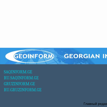
SAQINFORM.GE
RU.SAQINFORM.GE
GRUZINFORM.GE
RU.GRUZINFORM.GE
Главный редак