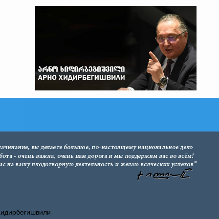
Хидирбегишвили