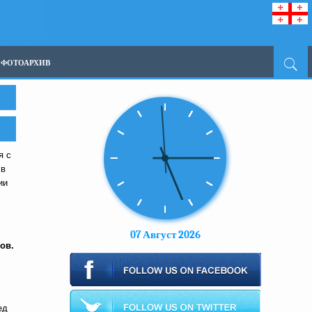
ФОТОАРХИВ
я с
 в
ии
07 Август 2026
ов.
ед