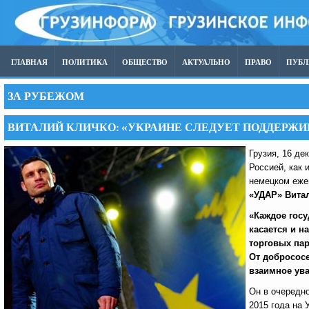
ГЛАВНАЯ
ПОЛИТИКА
ОБЩЕСТВО
АКТУАЛЬНО
ПРАВО
ПУБ
ЗА РУБЕЖОМ
ВИТАЛИЙ КЛИЧКО: «УКРАИНЕ СЛЕДУЕТ ПОДДЕРЖ
Грузия, 16 де
Россией, как 
немецком еж
«УДАР» Вита
«Каждое госу
касается и н
торговых пар
От добросос
взаимное ув
Он в очередно
2015 года на 