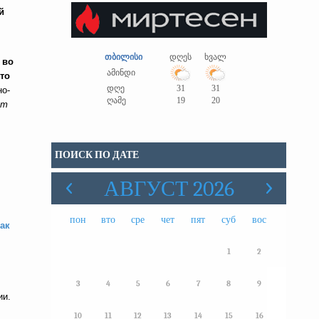
й
თბილისი
დღეს
ხვალ
 во
ამინდი
то
დღე
31
31
но-
ღამე
19
20
ют
ПОИСК ПО ДАТЕ
АВГУСТ 2026
пон
вто
сре
чет
пят
суб
вос
ак
1
2
3
4
5
6
7
8
9
ии.
10
11
12
13
14
15
16