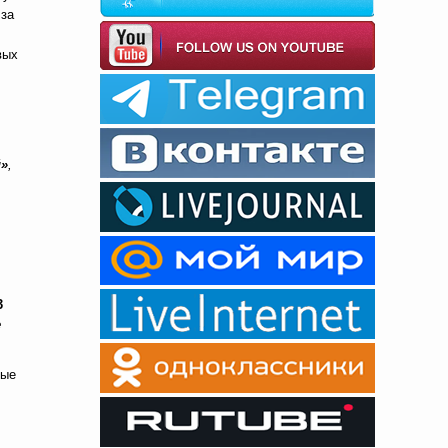
 за
вых
й
»
,
3
е
рые