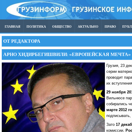
ГЛАВНАЯ
ПОЛИТИКА
ОБЩЕСТВО
АКТУАЛЬНО
ПРАВО
ПУБ
ОТ РЕДАКТОРА
АРНО ХИДИРБЕГИШВИЛИ: «ЕВРОПЕЙСКАЯ МЕЧТА»
Грузия, 23 де
серии матери
проводит пар
их вступления
29 ноября 20
Вильнюсе пар
собирались че
марте 2012 г
подписывать, 
Зато
17 декаб
комиссии,
Ро