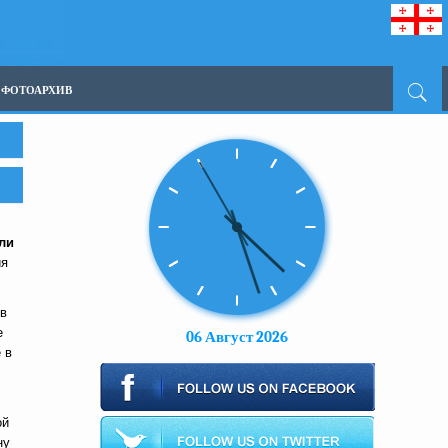
ФОТОАРХИВ
ли
ия
 в
е
06 Август 2026
ё
в
ой
ну