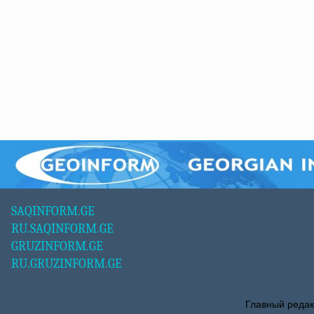
SAQINFORM.GE
RU.SAQINFORM.GE
GRUZINFORM.GE
RU.GRUZINFORM.GE
Главный редак