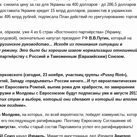
а: снизила цену за газ для Украины на 400 долларов - до 286,5 долларов
едоставила Украине кредит 15 млрд долларов, разместив в украинских
ах 495 млрд рублей; подписала План действий по урегулированию торго
, образом, уже 4 из 6 стран «Восточного партнёрства» (Украину,
олдовой), окончательно напугал президент РФ
В.В.Путин,
который на
узинское руководство... Исходя из понимания ситуации в
му режиму. Это было бы хорошим шагом нормализации отношени
к партнёрству с Россией и Таможенным (Евразийским) Союзом.
рковского (сегодня, 23 ноября, участниц группы «Pussy Riot»),
детей, Западу «предъявить» России нечего…И тут евроатлантические
дент Евросовета Ромпей, выпив рома для храбрости, по завершении
рузии и Молдовы с Евросоюзом будут подписаны уже в августе 201
этих стран в выборе, который они сделают и который мы вполн
ое позднее».
в
Молдове,
на которых, по всей вероятности, победят коммунисты, кото
 и его последующую ратификацию. Поэтому Евросоюзу Соглашение об
августа
»
, чтобы старый состав Парламента успел его ратифицировать!
й) Союз
начал
Израиль.
Министр иностранных дел Израиля
Авигдор