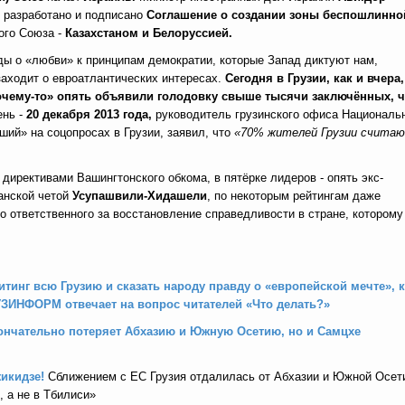
 разработано и подписано
Соглашение о создании зоны беспошлинно
ого Союза -
Казахстаном и Белоруссией.
ды о «любви» к принципам демократии, которые Запад диктуют нам,
заходит о евроатлантических интересах.
Сегодня в Грузии, как и вчера,
чему-то» опять объявили голодовку свыше тысячи заключённых, ч
ень -
20 декабря 2013 года,
руководитель грузинского офиса Националь
ший» на соцопросах в Грузии, заявил, что
«70% жителей Грузии счита
директивами Вашингтонского обкома, в пятёрке лидеров - опять экс-
анской четой
Усупашвили-Хидашели
, по некоторым рейтингам даже
о ответственного за восстановление справедливости в стране, которому
инг всю Грузию и сказать народу правду о «европейской мечте», к
УЗИНФОРМ отвечает на вопрос читателей «Что делать?»
кончательно потеряет Абхазию и Южную Осетию, но и Самцхе
жикидзе!
Сближением с ЕС Грузия отдалилась от Абхазии и Южной Осет
 а не в Тбилиси»