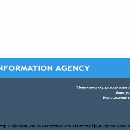
тор Информационно-аналитического агентства Грузинформ Арно 