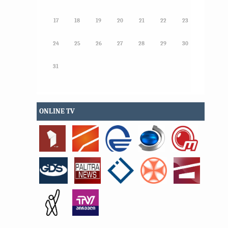
17
18
19
20
21
22
23
24
25
26
27
28
29
30
31
ONLINE TV