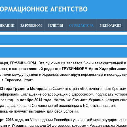
ЛИКАЦИИ
ЗА РУБЕЖОМ
РЕЛИГИЯ
ОТ РЕДАКТОРА
ВИДЕОАРХИВ
кабря,
ГРУЗИНФОРМ.
Эта публикация является 5-ой и заключительной в
алов, в которых
главный редактор ГРУЗИНФОРМ Арно Хидирбегишви
аллели между Грузией и Украиной, анализируя перспективы и последств
 в Евросоюз. Итак:
13 года
Грузия и Молдова
на Саммите стран «Восточного партнёрства»
афировали Соглашение об ассоциации с Евросоюзом, подписать которо
рез год -
в ноябре 2014 года.
На том же Саммите
Украина,
которая ещ
ода
парафировала Соглашение об ассоциации с ЕC, отказалась его
пока не получит выгодных для себя условий.
ря 2013 года,
на VI заседании Российско-украинской межгосударственн
ссия
и Украина
подписали 14 договоров, которыми Россия спасла Украи