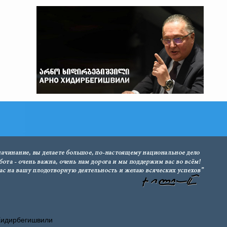
Хидирбегишвили