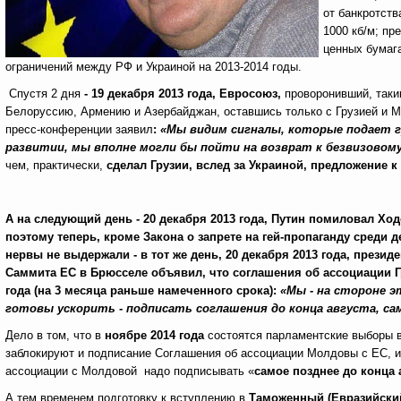
от банкротств
1000 кб/м; пр
ценных бумаг
ограничений между РФ и Украиной на 2013-2014 годы.
Спустя 2 дня
-
19 декабря 2013 года
,
Евросоюз,
проворонивший, таким
Белоруссию, Армению и Азербайджан, оставшись только с Грузией и М
пресс-конференции заявил
:
«
Мы видим сигналы, которые подает гр
развитии, мы вполне могли бы пойти на возврат к безвизово
чем,
практически,
сделал Грузии, вслед за Украиной, предложение 
А на следующий день - 20 декабря 2013 года, Путин помиловал Ходо
поэтому теперь, кроме Закона о запрете на гей-пропаганду среди 
нервы не выдержали - в тот же день, 20 декабря 2013 года, прези
Саммита ЕС в Брюсселе объявил, что соглашения об ассоциации Г
года (на 3 месяца раньше намеченного срока):
«
Мы - на стороне 
готовы ускорить - подписать соглашения до конца августа, сам
Дело в том, что в
ноябре 2014 года
состоятся парламентские выборы 
заблокируют и подписание Соглашения об ассоциации Молдовы с ЕС,
ассоциации с Молдовой надо подписывать «
самое позднее
до конца
А тем временем
подготовку к вступлению в
Таможенный (Евразийски