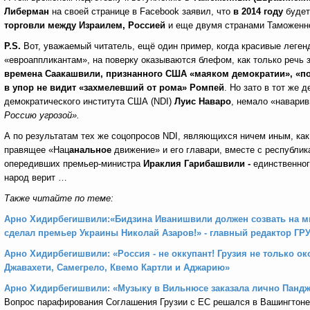
Либерман
на своей странице в Facebook заявил, что
в
2014 году
будет
торговли между Израилем, Россией
и еще двумя странами Таможенн
P
.
S
.
Вот, уважаемый читатель, ещё один пример, когда красивые леген
«евроаппликантам», на поверку оказываются блефом, как только речь 
времена Саакашвили, признанного США «маяком демократии», «по
в упор не видит «захмелевший от рома» Ромпей
. Но зато в тот же д
демократического института США (NDI)
Луис Наваро
, немало «наварив
Россию угрозой».
А по результатам тех же соцопросов NDI, являющихся ничем иным, как 
правящее «Нац
анальное
движение» и его главари, вместе с республик
опередивших премьер-министра
Ираклия
Гарибашвили -
единственног
народ верит …
Также читайте по теме:
Арно Хидирбегишвили:«Бидзина Иванишвили должен созвать на мит
сделал премьер Украины Николай Азаров!» - главный редактор ГР
Арно Хидирбегишвили: «Россия - не оккупант! Грузия не только о
Джавахети, Самегрело, Квемо Картли и Аджарию»
Арно Хидирбегишвили: «Музыку в Вильнюсе заказала лично Панд
Вопрос парафирования Соглашения Грузии с ЕС решался в Вашингтоне,