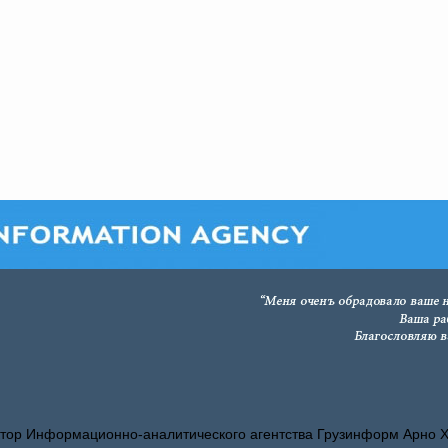
тор Информационно-аналитического агентства Грузинформ Арно 