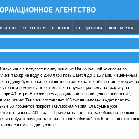
ЛИКАЦИИ
ЗА РУБЕЖОМ
РЕЛИГИЯ
ОТ РЕДАКТОРА
ВИДЕОАРХИВ
1 декабря с.г. вступает в силу решение Национальной комиссии по
илиси тариф на воду с 2,40 лари повышается до 3,15 лари. Измененный
ри на душу будет распространяться только на тех абонентов, которым в
осуточном режиме, для остальных, получающих воду по графику, он
 лари 40 тетри.
В то же время, социально незащищенное население,
 в масштабах Тбилиси составляет 105 тысяч человек, будет платить
ьные 50 процентов покроет Тбилисская мэрия. Эта сумма уже
ете столицы на 2011 год. Примечательно, что, как обещано, ревизия
лиси не будет осуществляться в течение ближайших 5 лет и на этот срок
становленном сегодня уровне.