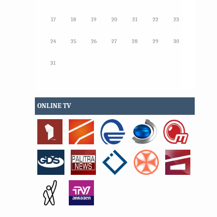
17
18
19
20
21
22
23
24
25
26
27
28
29
30
31
ONLINE TV