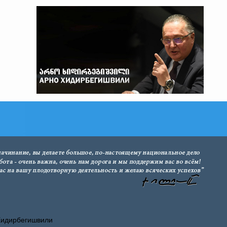
Хидирбегишвили