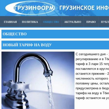
ГЛАВНАЯ
ПОЛИТИКА
ОБЩЕСТВО
АКТУАЛЬНО
ПРАВО
ПУБ
ОБЩЕСТВО
НОВЫЙ ТАРИФ НА ВОДУ
С сегодняшнего дня - 
регулированию и в Тб
тариф в 3 лари 15 тет
поставляется в кругл
останется прежним - 2
численность которого
половину цены, остал
предусмотрена в бюдж
тарифа на воду в Тби
тариф останется на у