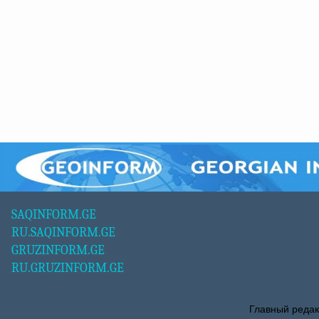
SAQINFORM.GE
RU.SAQINFORM.GE
GRUZINFORM.GE
RU.GRUZINFORM.GE
Главный редак