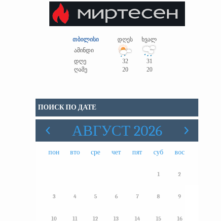
თბილისი
დღეს
ხვალ
ამინდი
დღე
32
31
ღამე
20
20
ПОИСК ПО ДАТЕ
АВГУСТ 2026
пон
вто
сре
чет
пят
суб
вос
1
2
3
4
5
6
7
8
9
10
11
12
13
14
15
16