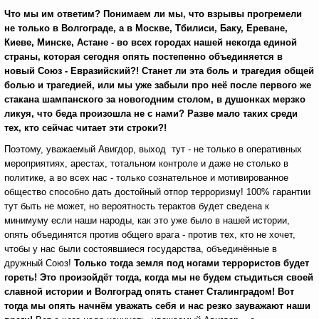
Что мы им ответим? Понимаем ли мы, что взрывы прогремели
не только в Волгограде, а в Москве, Тбилиси, Баку, Ереване,
Киеве, Минске, Астане - во всех городах нашей некогда единой
страны, которая сегодня опять постепенно объединяется в
новый Союз - Евразийский?! Станет ли эта боль и трагедия общей
болью и трагедией, или мы уже забыли про неё после первого же
стакана шампанского за новогодним столом, в душонках мерзко
ликуя, что беда произошла не с нами? Разве мало таких среди
тех, кто сейчас читает эти строки?!
Поэтому, уважаемый Авигдор, выход тут - не только в оперативных
мероприятиях, арестах, тотальном контроле и даже не столько в
политике, а во всех нас - только сознательное и мотивированное
общество способно дать достойный отпор терроризму! 100% гарантии
тут быть не может, но вероятность терактов будет сведена к
минимуму если наши народы, как это уже было в нашей истории,
опять объединятся против общего врага - против тех, кто не хочет,
чтобы у нас были состоявшиеся государства, объединённые в
дружный Союз!
Только тогда земля под ногами террористов будет
гореть! Это произойдёт тогда, когда мы не будем стыдиться своей
славной истории и Волгоград опять станет Сталинградом! Вот
тогда мы опять начнём уважать себя и нас резко зауважают наши