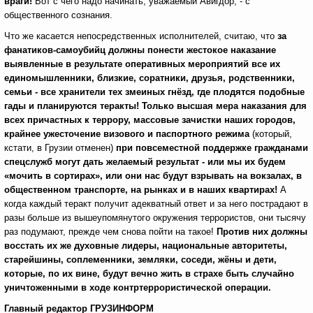
враги!
Вот с чего надо начинать, уважаемый Авигдор, - с
общественного сознания.
Что же касается непосредственных исполнителей, считаю, что
за
фанатиков-самоубийц должны понести жестокое наказание
выявленные в результате оперативных мероприятий все их
единомышленники, близкие, соратники, друзья, родственники,
семьи - все хранители тех змеиных гнёзд, где плодятся подобные
гады и планируются теракты! Только высшая мера наказания для
всех причастных к террору, массовые зачистки наших городов,
крайнее ужесточение визового и паспортного режима
(который,
кстати, в Грузии отменен)
при повсеместной поддержке гражданами
спецслужб могут дать желаемый результат -
или мы их будем
«мочить в сортирах», или они нас будут взрывать на вокзалах, в
общественном транспорте, на рынках и в наших квартирах!
А
когда каждый теракт получит адекватный ответ и за него пострадают в
разы больше из вышеупомянутого окружения террористов, они тысячу
раз подумают, прежде чем снова пойти на такое!
Против них должны
восстать их же духовные лидеры, национальные авторитеты,
старейшины, соплеменники, земляки, соседи, жёны и дети,
которые, по их вине, будут вечно жить в страхе быть случайно
уничтоженными в ходе контртеррористической операции.
Главный редактор ГРУЗИНФОРМ