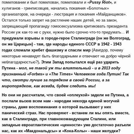
помиловании и был помилован, помиловали и «
Pussy Riot»,
и
хулиганов - гринписовцев, начались покаяния «Болотных»
организаторов, на очереди - люстрация и покаяния «Майданщиков».
Остался только запрет на растление наших детей, но за закон,
запрещающий пропаганду гомосексуализма критиковать президента
России уж как-то не с руки, нужно было срочно что-то придумать...
И
придумали взрывы в городе-герое Сталинграде (он же Волгоград,
он же Царицын) - там, где народы единого СССР в 1942 - 1943
годах сломали хребет фашизму и спасли мир
(Авигдор, почему
некоторые ненавидят быть благодарными и отвечают на добро чёрной
неблагодарностью?)
. Этим Запад попытался ещё раз ударить
Путина -
мол, не такой уж ты влиятельный - и в 2013 году
признанный «
Forbes
» и «
The
Times
» Человеком года Путин! Так
что, смотри лучше за порядком в своей России, а за
миропорядком, как всегда, будем следить мы!
Но они не рассчитали, что своей «оплеухой» задели не Путина, а
послали вызов всем нам - народам некогда единой могучей
страны, даже воспоминания о которой вызывают у них
панический страх. Нас проверяют - встанем ли мы опять вместе,
как в Сталинграде, при главнокомандующем Сталине, или
западные евроатлантические «ценности» уже достаточно разъели
нас, как их «Макдональдсы» и «Кока-Колы» - наши желудки?