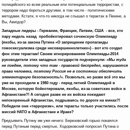
полицейского ко всем реальным или потенциальным террористам, с
террором надо бороться другими, в том числе - политическими
методами. Кстати, я что-то никогда не слышал о терактах в Пекине, а
Вы, Авигдор?
Западные лидеры - Германии, Франции, Латвии, США - все, кто
пару недель назад пробойкотировал сочинскую Олимпиаду
(якобы, из-за закона Путина «О запрещении пропаганды
гомосексуализма среди несовершеннолетних») - вот кто создал
фон этим терактам!
Своим игнорированием Олимпиады-2014
руководители этих западных государств подчеркнули:
«Мы туда
не поедем, потому что там - правовой беспредел, нарушаются
права человека, поэтому Россия не в состоянии обеспечить
элементарную безопасность!».
Позвольте, но разве всё это мы
уже не проходили в 1980 году - перед летней Олимпиадой в
Москве, которую бойкотировали, якобы, из-за советских войск в
Афганистане?! А сегодня разве не их войска покидают
непокоренный Афганистан, подрываясь по дороге на минах?!
Победили они «терроризм», или теракты только участились после
миссий НАТО в Афганистане и Ираке?
Предъявить Путину им уже нечего: Березовский горько покаялся
перед Путиным перед смертью, Ходорковский попросил Путина о