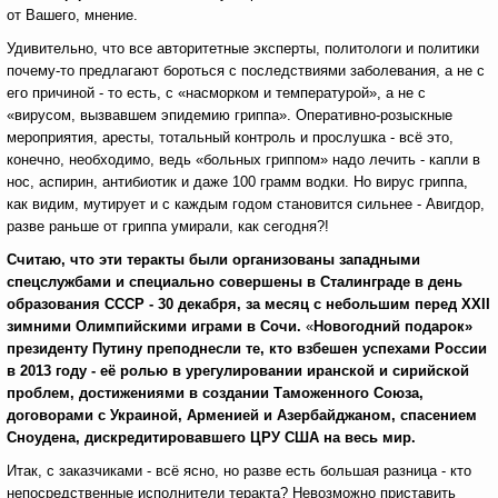
от Вашего, мнение.
Удивительно, что все авторитетные эксперты, политологи и политики
почему-то предлагают бороться с последствиями заболевания, а не с
его причиной - то есть, с «насморком и температурой», а не с
«вирусом, вызвавшем эпидемию гриппа». Оперативно-розыскные
мероприятия, аресты, тотальный контроль и прослушка - всё это,
конечно, необходимо, ведь «больных гриппом» надо лечить - капли в
нос, аспирин, антибиотик и даже 100 грамм водки. Но вирус гриппа,
как видим, мутирует и с каждым годом становится сильнее - Авигдор,
разве раньше от гриппа умирали, как сегодня?!
Считаю, что эти теракты были организованы западными
спецслужбами и специально совершены в Сталинграде в день
образования СССР - 30 декабря, за месяц с небольшим перед
XXII
зимними Олимпийскими играми в Сочи.
«
Новогодний подарок»
президенту Путину преподнесли те, кто взбешен успехами России
в 2013 году - её ролью в урегулировании иранской и сирийской
проблем, достижениями в создании Таможенного Союза,
договорами с Украиной, Арменией и Азербайджаном, спасением
Сноудена, дискредитировавшего ЦРУ США на весь мир.
Итак, с заказчиками - всё ясно, но разве есть большая разница - кто
непосредственные исполнители теракта? Невозможно приставить