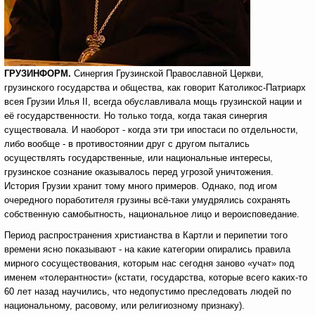
ГРУЗИНФОРМ.
Синергия Грузинской Православной Церкви,
грузинского государства и общества, как говорит Католикос-Патриарх
всея Грузии Илья II, всегда обуславливала мощь грузинской нации и
её государственности. Но только тогда, когда такая синергия
существовала. И наоборот - когда эти три ипостаси по отдельности,
либо вообще - в противостоянии друг с другом пытались
осуществлять государственные, или национальные интересы,
грузинское сознание оказывалось перед угрозой уничтожения.
История Грузии хранит тому много примеров. Однако, под игом
очередного поработителя грузины всё-таки умудрялись сохранять
собственную самобытность, национальное лицо и вероисповедание.
Период распространения христианства в Картли и перипетии того
времени ясно показывают - на какие категории опирались правила
мирного сосуществования, которым нас сегодня заново «учат» под
именем «толерантности» (кстати, государства, которые всего каких-то
60 лет назад научились, что недопустимо преследовать людей по
национальному, расовому, или религиозному признаку).