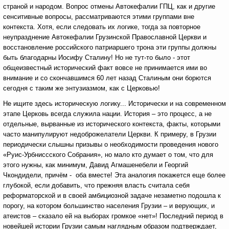
страной и народом. Вопрос отмены Автокефалии ГПЦ, как и другие
сенситивные вопросы, рассматриваются этими группами вне
контекста. Хотя, если следовать их логике, тогда за повторное
неупразднение Автокефалии Грузинской Православной Церкви и
восстановление российского патриаршего трона эти группы должны
быть благодарны Иосифу Сталину! Но не тут-то было - этот
общеизвестный исторический факт вовсе не принимается ими во
внимание и со скончавшимся 60 лет назад Сталиным они борются
сегодня с таким же энтузиазмом, как с Церковью!
Не ищите здесь историческую логику... Исторически и на современном
этапе Церковь всегда служила нации. История – это процесс, а не
отдельные, вырванные из исторического контекста, факты, которыми
часто манипулируют недоброжелатели Церкви. К примеру, в Грузии
периодически слышны призывы о необходимости проведения нового
«Руис-Урбниссского Собрания», но мало кто думает о том, что для
этого нужны, как минимум, Давид Агмашенебели и Георгий
Чкондидели, причём - оба вместе! Эта аналогия покажется еще более
глубокой, если добавить, что прежняя власть считала себя
реформаторской и в своей амбициозной задаче незаметно подошла к
порогу, на котором большинство населения Грузии – и верующих, и
атеистов – сказало ей на выборах громкое «нет»! Последний период в
новейшей истории Грузии самым наглядным образом подтверждает,