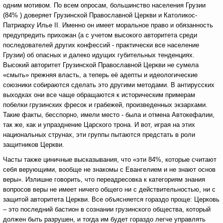
одним мотивом. По всем опросам, большинство населения Грузии
(84% ) доверяет Грузинской Православной Церкви и Католикос-
Патриарху Илье II. Именно он имеет моральное право и обязанность
предупредить прихожан (а с учетом высокого авторитета среди
последователей других конфессий - практически все население
Грузии) об опасных и далеко идущих губительных тенденциях.
Высокий авторитет Грузинской Православной Церкви не сумела
«смыть» прежняя власть, а теперь её адепты и идеологические
союзники собираются сделать это другими методами. В антирусских
выходках они все чаще обращаются к историческим примерам
побелки грузинских фресок и грабежей, произведенных экзархами.
Такие факты, бесспорно, имели место - была и отмена Автокефалии,
так же, как и упразднение Царского трона. И вот, играя на этих
национальных струнах, эти группы пытаются предстать в роли
защитников Церкви.
Часты также циничные высказывания, что «эти 84%, которые считают
себя верующими, вообще не знакомы с Евангелием и не знают основ
веры». Излишне говорить, что переадресовка к категориям знания
вопросов веры не имеет ничего общего ни с действительностью, ни с
защитой авторитета Церкви. Все объясняется гораздо проще: Церковь
– это последний бастион в сознании грузинского общества, который
должен быть разрушен, и тогда им будет гораздо легче управлять