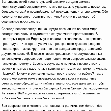
Большевистский «воинствующий атеизм» сегодня заменил
«воинствующий секуляризм», но это не должно удивлять, поскольку
большевистский и неолиберальный подходы удивительно схожи. Обе
идеологии изгоняют религию из личной жизни и суживают её
социальное пространство.
Свобода вероисповедания, как будто признанная во всем мире,
сегодня все больше отдаляется от публичного пространства. В
некоторых странах Европы уже начали поговаривать, что христиан
преследуют. Кое-где в публичном пространстве даже запрещают
носить крест, мотивируя тем, что это раздражает представителей
других конфессий. В строго гарантированных и отрегулированных
конвенциями вопросах все чаще появляются вопросительные знаки,
например: почему в Европе мусульмане не имеют право строить
мечети и поэтому расстилают коврики для молитвы прямо на улицах
Парижа? Почему в Британии нельзя носить крест на работе? Так, в
советское время тоже запрещалось носить крест и выполнять
религиозные обряды! Если пойти в аналогиях еще дальше, в глубь
веков, получится, что если бы царица Грузии Святая Великомученица
Кетеван в 1624 году лишь на словах отреклась от Спасителя, то
избежала бы пыток и жила бы в роскоши!
Без современного контекста отношения к религии, тем более - без
прибегания к помощи исторического контекста и его анализа