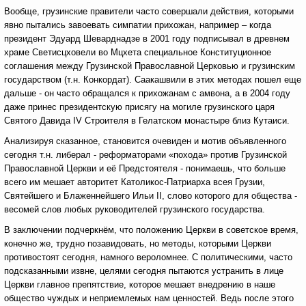
Вообще, грузинские правители часто совершали действия, которыми
явно пытались завоевать симпатии прихожан, например – когда
президент Эдуард Шеварднадзе в 2001 году подписывал в древнем
храме Светисцховели во Мцхета специальное Конституционное
соглашения между Грузинской Православной Церковью и грузинским
государством (т.н. Конкордат). Саакашвили в этих методах пошел еще
дальше - он часто обращался к прихожанам с амвона, а в 2004 году
даже принес президентскую присягу на могиле грузинского царя
Святого Давида IV Строителя в Гелатском монастыре близ Кутаиси.
Анализируя сказанное, становится очевиден и мотив объявленного
сегодня т.н. либерал - реформаторами «похода» против Грузинской
Православной Церкви и её Предстоятеля - понимаешь, что больше
всего им мешает авторитет Католикос-Патриарха всея Грузии,
Святейшего и Блаженнейшего Ильи II, слово которого для общества -
весомей слов любых руководителей грузинского государства.
В заключении подчеркнём, что положению Церкви в советское время,
конечно же, трудно позавидовать, но методы, которыми Церкви
противостоят сегодня, намного вероломнее. С политическими, часто
подсказанными извне, целями сегодня пытаются устранить в лице
Церкви главное препятствие, которое мешает внедрению в наше
общество чуждых и неприемлемых нам ценностей. Ведь после этого