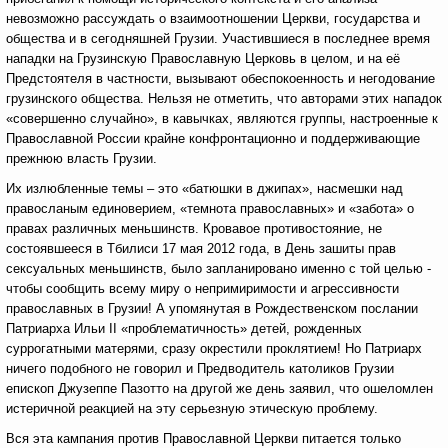
невозможно рассуждать о взаимоотношении Церкви, государства и
общества и в сегодняшней Грузии. Участившиеся в последнее время
нападки на Грузинскую Православную Церковь в целом, и на её
Предстоятеля в частности, вызывают обеспокоенность и негодование
грузинского общества. Нельзя не отметить, что авторами этих нападок
«совершенно случайно», в кавычках, являются группы, настроенные к
Православной России крайне конфронтационно и поддерживающие
прежнюю власть Грузии.
Их излюбленные темы – это «батюшки в джипах», насмешки над
правосланым единоверием, «темнота православных» и «забота» о
правах различных меньшинств. Кровавое противостояние, не
состоявшееся в Тбилиси 17 мая 2012 года, в День зашиты прав
сексуальных меньшинств, было запланировано именно с той целью -
чтобы сообщить всему миру о непримиримости и агрессивности
православных в Грузии! А упомянутая в Рождественском послании
Патриарха Ильи II «проблематичность» детей, рожденных
суррогатными матерями, сразу окрестили проклятием! Но Патриарх
ничего подобного не говорил и Предводитель католиков Грузии
епископ Джузеппе Пазотто на другой же день заявил, что ошеломлен
истеричной реакцией на эту серьезную этическую проблему.
Вся эта кампания против Православной Церкви питается только