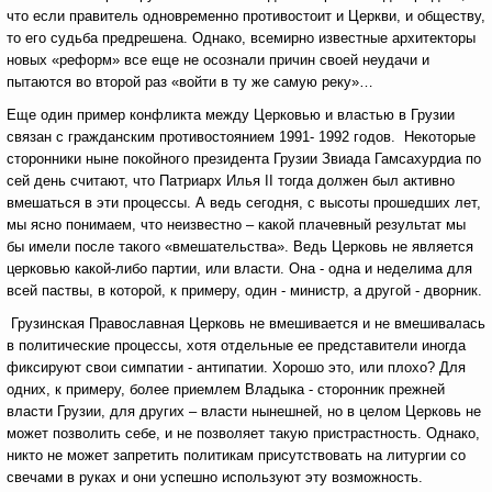
что если правитель одновременно противостоит и Церкви, и обществу,
то его судьба предрешена. Однако, всемирно известные архитекторы
новых «реформ» все еще не осознали причин своей неудачи и
пытаются во второй раз «войти в ту же самую реку»…
Еще один пример конфликта между Церковью и властью в Грузии
связан с гражданским противостоянием 1991- 1992 годов. Некоторые
сторонники ныне покойного президента Грузии Звиада Гамсахурдиа по
сей день считают, что Патриарх Илья II тогда должен был активно
вмешаться в эти процессы. А ведь сегодня, с высоты прошедших лет,
мы ясно понимаем, что неизвестно – какой плачевный результат мы
бы имели после такого «вмешательства». Ведь Церковь не является
церковью какой-либо партии, или власти. Она - одна и неделима для
всей паствы, в которой, к примеру, один - министр, а другой - дворник.
Грузинская Православная Церковь не вмешивается и не вмешивалась
в политические процессы, хотя отдельные ее представители иногда
фиксируют свои симпатии - антипатии. Хорошо это, или плохо? Для
одних, к примеру, более приемлем Владыка - сторонник прежней
власти Грузии, для других – власти нынешней, но в целом Церковь не
может позволить себе, и не позволяет такую пристрастность. Однако,
никто не может запретить политикам присутствовать на литургии со
свечами в руках и они успешно используют эту возможность.