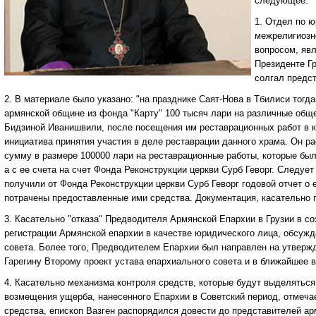
следующее:
1. Отдел по 
межрелигиозн
вопросом, яв
Президенте Гр
солгал предс
2. В материале было указано: "на празднике Саят-Нова в Тбилиси то
армянской общине из фонда "Карту" 100 тысяч лари на различные общ
Бидзиной Иванишвили, после посещения им реставрационных работ в к
инициатива принятия участия в деле реставрации данного храма. Он р
сумму в размере 100000 лари на реставрационные работы, которые был
а с ее счета на счет Фонда Реконструкции церкви Сурб Геворг. Следует
получили от Фонда Реконструкции церкви Сурб Геворг годовой отчет о е
потрачены предоставленные ими средства. Документация, касательно п
3. Касательно "отказа" Предводителя Армянской Епархии в Грузии в со
регистрации Армянской епархии в качестве юридического лица, обсуж
совета. Более того, Предводителем Епархии был направлен на утверж
Гарегину Второму проект устава епархиального совета и в ближайшее 
4. Касательно механизма контроля средств, которые будут выделяться
возмещения ущерба, нанесенного Епархии в Советский период, отмечае
средства, епископ Вазген распорядился довести до представителей ар