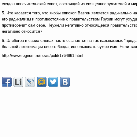
создан попечительский совет, состоящий из священнослужителей и ми
5. Что касается того, что якобы епископ Вазген является радикально 
его радикализм и противостояние с правительством Грузии могут ухуд
противоречит сам себе. Неужели негативно относящееся правительство
негативно относится?
6. Элибегов в своих словах часто ссылается на так называемых "пред
большей легитимации своего бреда, использовать чужое имя. Если та
http://www.regnum.ru/news/polit/1764891.html