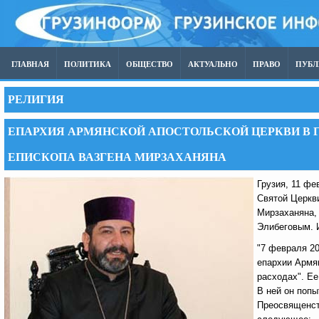
ГЛАВНАЯ
ПОЛИТИКА
ОБЩЕСТВО
АКТУАЛЬНО
ПРАВО
ПУБ
РЕЛИГИЯ
ЕПАРХИЯ АРМЯНСКОЙ АПОСТОЛЬСКОЙ ЦЕРКВИ В Г
ЕПИСКОПА ВАЗГЕНА МИРЗАХАНЯНА
Грузия, 11 фе
Святой Церкви
Мирзаханяна,
Элибеговым. 
"7 февраля 2
епархии Армя
расходах". Е
В ней он попы
Преосвященст