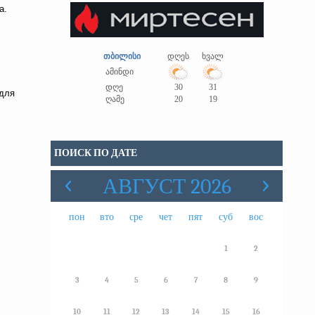
а.
,
თბილისი
დღეს
ხვალ
ამინდი
დღე
30
31
 для
ღამე
20
19
ПОИСК ПО ДАТЕ
АВГУСТ 2026
пон
вто
сре
чет
пят
суб
вос
1
2
3
4
5
6
7
8
9
10
11
12
13
14
15
16