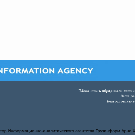
тор Информационно-аналитического агентства Грузинформ Арно 