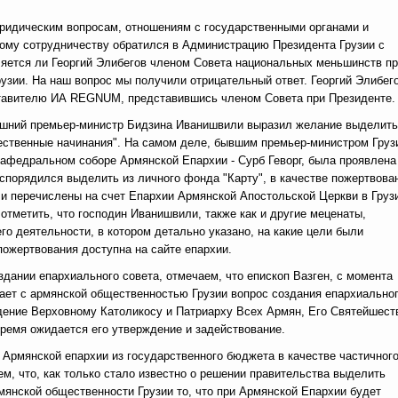
юридическим вопросам, отношениям с государственными органами и
ому сотрудничеству обратился в Администрацию Президента Грузии с
ляется ли Георгий Элибегов членом Совета национальных меньшинств п
узии. На наш вопрос мы получили отрицательный ответ. Георгий Элибег
тавителю ИА REGNUM, представившись членом Совета при Президенте.
гдашний премьер-министр Бидзина Иванишвили выразил желание выделить
ественные начинания". На самом деле, бывшим премьер-министром Груз
афедральном соборе Армянской Епархии - Сурб Геворг, была проявлена
аспорядился выделить из личного фонда "Карту", в качестве пожертвова
и перечислены на счет Епархии Армянской Апостольской Церкви в Груз
 отметить, что господин Иванишвили, также как и другие меценаты,
го деятельности, в котором детально указано, на какие цели были
ожертвования доступна на сайте епархии.
здании епархиального совета, отмечаем, что епископ Вазген, с момента
дает с армянской общественностью Грузии вопрос создания епархиально
дение Верховному Католикосу и Патриарху Всех Армян, Его Святейшест
время ожидается его утверждение и задействование.
 Армянской епархии из государственного бюджета в качестве частичног
м, что, как только стало известно о решении правительства выделить
мянской общественности Грузии то, что при Армянской Епархии будет