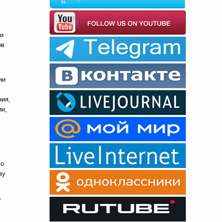
ри
ов
ии
ния,
ии,
го
ву
о