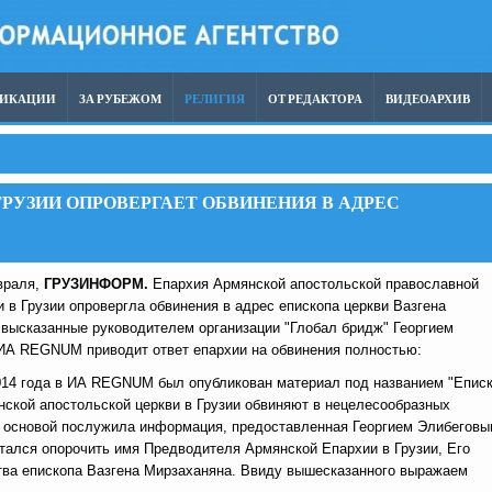
ЛИКАЦИИ
ЗА РУБЕЖОМ
РЕЛИГИЯ
ОТ РЕДАКТОРА
ВИДЕОАРХИВ
РУЗИИ ОПРОВЕРГАЕТ ОБВИНЕНИЯ В АДРЕС
враля,
ГРУЗИНФОРМ.
Епархия Армянской апостольской православной
 в Грузии опровергла обвинения в адрес епископа церкви Вазгена
 высказанные руководителем организации "Глобал бридж" Георгием
ИА REGNUM приводит ответ епархии на обвинения полностью:
014 года в ИА REGNUM был опубликован материал под названием "Епис
нской апостольской церкви в Грузии обвиняют в нецелесообразных
е основой послужила информация, предоставленная Георгием Элибеговы
тался опорочить имя Предводителя Армянской Епархии в Грузии, Его
ва епископа Вазгена Мирзаханяна. Ввиду вышесказанного выражаем