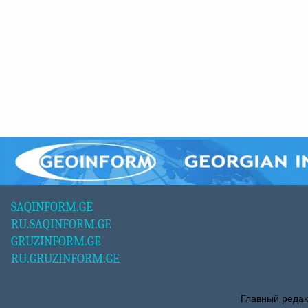
SAQINFORM.GE
RU.SAQINFORM.GE
GRUZINFORM.GE
RU.GRUZINFORM.GE
Главный редак