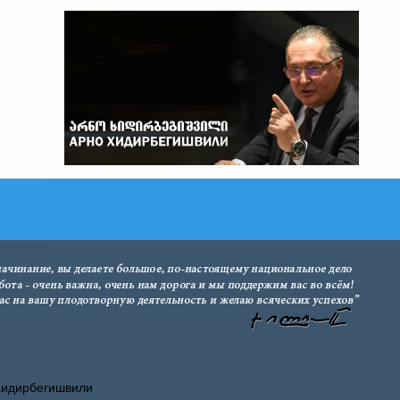
Хидирбегишвили