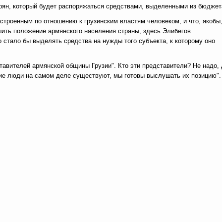
рян, который будет распоряжаться средствами, выделенными из бюджет
настроенным по отношению к грузинским властям человеком, и что, якобы
шить положение армянского населения страны, здесь Элибегов
 стало бы выделять средства на нужды того субъекта, к которому оно
ставителей армянской общины Грузии". Кто эти представители? Не надо,
кие люди на самом деле существуют, мы готовы выслушать их позицию".