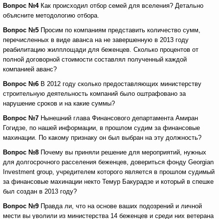
Вопрос №4
Как происходил отбор семей для вселения? Детально
объясните методологию отбора.
Вопрос №5
Просим по компаниям представить количество сумм,
перечисленных в виде аванса на не завершенную в 2013 году
реабилитацию жилплощади для беженцев. Сколько процентов от
полной договорной стоимости составлял полученный каждой
компанией аванс?
Вопрос №6
В 2012 году сколько предоставляющих министерству
строительную деятельность компаний было оштрафовано за
нарушение сроков и на какие суммы?
Вопрос №7
Нынешний глава Финансового департамента Амиран
Гогидзе, по нашей информации, в прошлом судим за финансовые
махинации. По какому признаку он был выбран на эту должность?
Вопрос №8
Почему вы приняли решение для мероприятий, нужных
для долгосрочного расселения беженцев, довериться фонду Georgian
Investment group, учредителем которого является в прошлом судимый
за финансовые махинации некто Темур Бакурадзе и который в спешке
был создан в 2013 году?
Вопрос №9
Правда ли, что на основе ваших подозрений и личной
мести вы уволили из министерства 14 беженцев и среди них ветерана