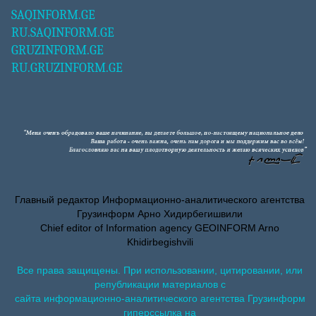
SAQINFORM.GE
RU.SAQINFORM.GE
GRUZINFORM.GE
RU.GRUZINFORM.GE
Главный редактор Информационно-аналитического агентства
Грузинформ Арно Хидирбегишвили
Chief editor of Information agency GEOINFORM Arno
Khidirbegishvili
Все права защищены. При использовании, цитировании, или
републикации материалов с
сайта информационно-аналитического агентства Грузинформ
гиперссылка на