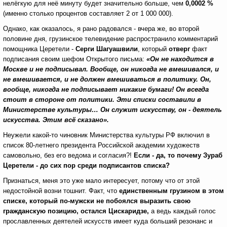
нелёгкую для неё минуту будет значительно больше, чем
0,0002 %
(именно столько процентов составляет 2 от 1 000 000).
Однако, как оказалось, я рано радовался - вчера же, во второй
половине дня, грузинское телевидение распространило комментарий
помощника Церетели -
Серги Шагуашвили
, который
отверг
факт
подписания своим шефом Открытого письма:
«Он не находится в
Москве и не подписывал. Вообще, он никогда не вмешивался, и
не вмешивается, и не должен вмешиваться в политику. Он,
вообще, никогда не подписывает никакие бумаги! Он всегда
стоит в стороне от политики. Эти списки составили в
Министерстве культуры… Он служит искусству, он - деятель
искусства. Этим всё сказано».
Неужели какой-то чиновник Министерства культуры РФ включил в
список 80-летнего президента Российской академии художеств
самовольно, без его ведома и согласия?!
Если - да, то почему Зураб
Церетели - до сих пор среди подписантов списка?
Признаться, меня это уже мало интересует, потому что от этой
недостойной возни тошнит. Факт, что
единственным грузином в этом
списке, который по-мужски не побоялся выразить свою
гражданскую позицию, остался Цискаридзе,
а ведь каждый голос
прославленных деятелей искусств имеет куда больший резонанс и