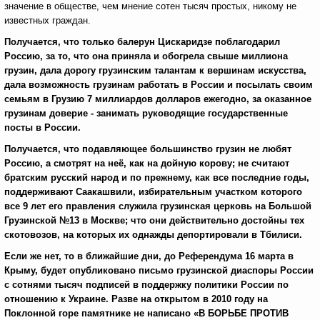
значение в обществе, чем мнение сотен тысяч простых, никому не
известных граждан.
Получается, что только балерун Цискаридзе поблагодарил
Россию, за то, что она приняла и обогрела свыше миллиона
грузин, дала дорогу грузинским талантам к вершинам искусства,
дала возможность грузинам работать в России и посылать своим
семьям в Грузию 7 миллиардов долларов ежегодно, за оказанное
грузинам доверие - занимать руководящие государственные
посты в России.
Получается, что подавляющее большинство грузин не любят
Россию, а смотрят на неё, как на дойную корову; не считают
братским русский народ и по прежнему, как все последние годы,
поддерживают Саакашвили, избирательным участком которого
все 9 лет его правления служила грузинская церковь на Большой
Грузинской №13 в Москве; что они действительно достойны тех
скотовозов, на которых их однажды депортировали в Тбилиси.
Если же нет, то в ближайшие дни, до Референдума 16 марта в
Крыму, будет опубликовано письмо грузинской диаспоры России
с сотнями тысяч подписей в поддержку политики России по
отношению к Украине.
Разве на открытом в 2010 году на
Поклонной горе памятнике не написано «В БОРЬБЕ ПРОТИВ