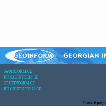
SAQINFORM.GE
RU.SAQINFORM.GE
GRUZINFORM.GE
RU.GRUZINFORM.GE
Главный редак