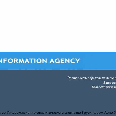
тор Информационно-аналитического агентства Грузинформ Арно 