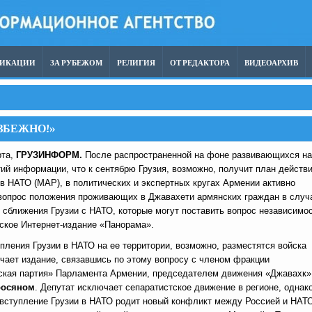
ЛИКАЦИИ
ЗА РУБЕЖОМ
РЕЛИГИЯ
ОТ РЕДАКТОРА
ВИДЕОАРХИВ
ЗБЕЖНО!»
рта,
ГРУЗИНФОРМ.
После распространенной на фоне развивающихся на
ий информации, что к сентябрю Грузия, возможно, получит план действ
в НАТО (МАР), в политических и экспертных кругах Армении активно
вопрос положения проживающих в Джавахети армянских граждан в случ
сближения Грузии с НАТО, которые могут поставить вопрос независимос
нское Интернет-издание «Панорама».
пления Грузии в НАТО на ее территории, возможно, разместятся войска
ечает издание, связавшись по этому вопросу с членом фракции
ская партия» Парламента Армении, председателем движения «Джавахк»
росяном
. Депутат исключает сепаратистское движение в регионе, однак
 вступление Грузии в НАТО родит новый конфликт между Россией и НАТ