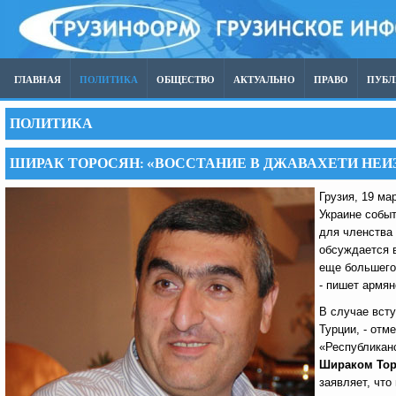
ГЛАВНАЯ
ПОЛИТИКА
ОБЩЕСТВО
АКТУАЛЬНО
ПРАВО
ПУБ
ПОЛИТИКА
ШИРАК ТОРОСЯН: «ВОССТАНИЕ В ДЖАВАХЕТИ НЕИ
Грузия, 19 ма
Украине событ
для членства 
обсуждается 
еще большего 
- пишет армя
В случае всту
Турции, - отм
«Республикан
Шираком То
заявляет, что