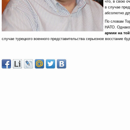
что, в свою о
в случае пред
абсолютно др
По словам Тор
НАТО. Однак
армии на той
случае турецкого военного представительства серьезное восстание бу