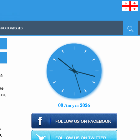
ФОТОАРХИВ
ий
ае
ти,
08 Август 2026
о
О,