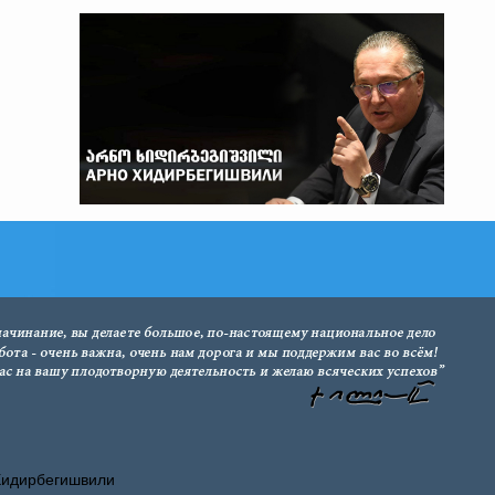
Хидирбегишвили