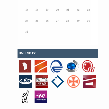
17
18
19
20
21
22
23
24
25
26
27
28
29
30
31
ONLINE TV