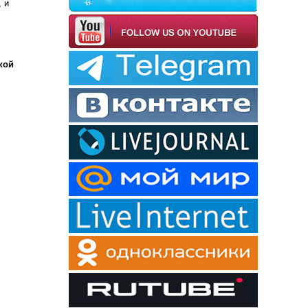
 и
кой