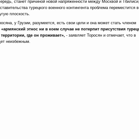
чередь, станет причиной новой напряженности между Москвой и Тбилиси,
ставительства турецкого военного контингента проблема переместится в
угую плоскость.
осяна, у Грузии, разумеется, есть свои цели и она может стать членом
о
«армянский этнос ни в коем случае не потерпит присутствия турец
 территории, где он проживает»,
- заявляет Торосян и отмечает, что в
дет неизбежным.