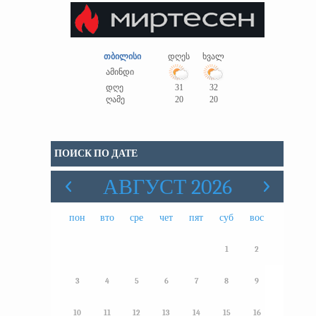
თბილისი
დღეს
ხვალ
ამინდი
დღე
31
32
ღამე
20
20
ПОИСК ПО ДАТЕ
АВГУСТ 2026
пон
вто
сре
чет
пят
суб
вос
1
2
3
4
5
6
7
8
9
10
11
12
13
14
15
16