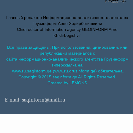
Главный редактор Информационно-аналитического агентства
Грузинформ Арно Хидирбегишвили
Chief editor of Information agency GEOINFORM Arno
Khidirbegishvili
Все права защищены. При использовании, цитировании, или
републикации материалов с
сайта информационно-аналитического агентства Грузинформ
гиперссылка на
www.ru.saqinform.ge (www.ru.gruzinform.ge) обязательна.
Copyright © 2015 saqinform.ge All Rights Reserved.
Created by LEMONS
E-mail: saqinform@mail.ru