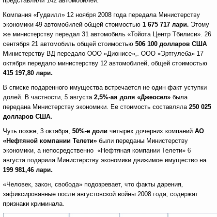
представляли 142 автомобилей.
Компания «Гудвилл» 12 ноября 2008 года передала Министерству
экономики 49 автомобилей общей стоимостью
1 675 717 лари.
Этому
же министерству передал 31 автомобиль «Тойота Центр Тбилиси». 26
сентября 21 автомобиль общей стоимостью
506 100 долларов США
Министерству ВД передало ООО «Дионисе»,. ООО «Эртгулеба» 17
октября передало министерству 12 автомобилей, общей стоимостью
415 197,80 лари.
В списке подаренного имущества встречается не один факт уступки
долей. В частности, 5 августа
2,5%-ая доля «Джеосел»
была
передана Министерству экономики. Ее стоимость составляла
250 025
долларов США.
Чуть позже, 3 октября,
50%-е доли
четырех дочерних компаний
АО
«Нефтяной компании Телети»
были переданы Министерству
экономики, а непосредственно «Нефтяная компании Телети» 6
августа подарила Министерству экономики движимое имущество на
199 981,46 лари.
«Человек, закон, свобода» подозревает, что факты дарения,
зафиксированные после августовской войны 2008 года, содержат
признаки криминала.