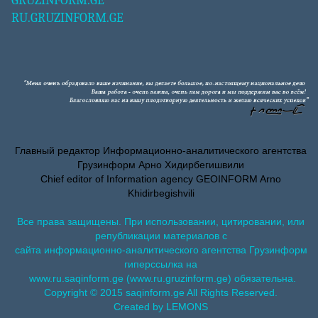
GRUZINFORM.GE
RU.GRUZINFORM.GE
Главный редактор Информационно-аналитического агентства
Грузинформ Арно Хидирбегишвили
Chief editor of Information agency GEOINFORM Arno
Khidirbegishvili
Все права защищены. При использовании, цитировании, или
републикации материалов с
сайта информационно-аналитического агентства Грузинформ
гиперссылка на
www.ru.saqinform.ge (www.ru.gruzinform.ge) обязательна.
Copyright © 2015 saqinform.ge All Rights Reserved.
Created by LEMONS