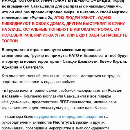
НАРОД, КОТОРЫХ УНИЧТОЖАТ В ПЕРВУЮ ОЧЕРЕДЬ.
Перед
возвращением Саакашвили для расправы с инакомыслящими,
что он ещё раз проанонсировал вчера, в интервью своей мерзкой
телекомпании «Рустави 2»,
ЭТИХ ЛЮДЕЙ УБЬЮТ - ОДНИХ
ЛИКВИДИРУЮТ В СВОИХ ДОМАХ, ДРУГИМ ВЫСТРЕЛЯТ В СПИНУ
НА УЛИЦЕ, ОСТАЛЬНЫЕ ПОГИБНУТ В АВТОКАТАСТРОФАХ, ОТ
НОЖЕВЫХ РАНЕНИЙ ИЗ-ЗА УГЛА, ИЛИ БУДУТ ЗАБИТЫ НАСМЕРТЬ
ТОЛПОЙ.
В результате в стране начнутся массовые кровавые
столкновения, Грузию не примут в НАТО и Евросоюз, от неё будут
отторгнуты новые территории - Самцхе Джавахети, Квемо Картли,
Аджария и Самегрело.
Кто является главной мишенью негодяев - догадаться не трудно,
надо только вспомнить недавние события:
- в Грузии начата травля самой любимой народом газеты
«Асавал-
Дасавали»
. Компанию возглавили Саакашвили и все лидеры
«Нацдвижения», представители ЛГБТ-сообщества, мнящие себя
журналистами и деятелями культуры, а также один банкир;
- позавчера было
осуществлено очередное нападение
на
руководителей и активистов
Института Евразии
и других
организации, проводящие мероприятие в знак солидарности