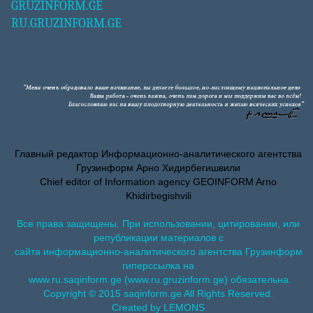
GRUZINFORM.GE
RU.GRUZINFORM.GE
Главный редактор Информационно-аналитического агентства
Грузинформ Арно Хидирбегишвили
Chief editor of Information agency GEOINFORM Arno
Khidirbegishvili
Все права защищены. При использовании, цитировании, или
републикации материалов с
сайта информационно-аналитического агентства Грузинформ
гиперссылка на
www.ru.saqinform.ge (www.ru.gruzinform.ge) обязательна.
Copyright © 2015 saqinform.ge All Rights Reserved.
Created by LEMONS