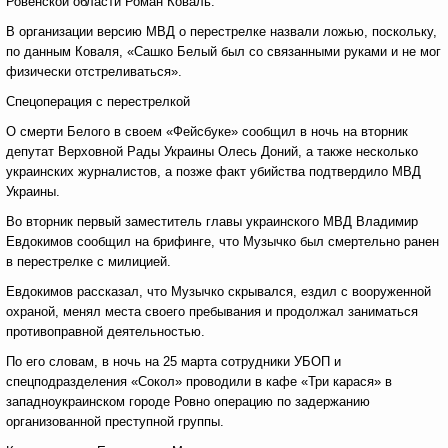
Ровенской области Роман Коваль.
В организации версию МВД о перестрелке назвали ложью, поскольку,
по данным Коваля, «Сашко Белый был со связанными руками и не мог
физически отстреливаться».
Спецоперация с перестрелкой
О смерти Белого в своем «Фейсбуке» сообщил в ночь на вторник
депутат Верховной Рады Украины Олесь Доний, а также несколько
украинских журналистов, а позже факт убийства подтвердило МВД
Украины.
Во вторник первый заместитель главы украинского МВД Владимир
Евдокимов сообщил на брифинге, что Музычко был смертельно ранен
в перестрелке с милицией.
Евдокимов рассказал, что Музычко скрывался, ездил с вооруженной
охраной, менял места своего пребывания и продолжал заниматься
противоправной деятельностью.
По его словам, в ночь на 25 марта сотрудники УБОП и
спецподразделения «Сокол» проводили в кафе «Три карася» в
западноукраинском городе Ровно операцию по задержанию
организованной преступной группы.