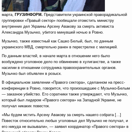
марта,
ГРУЗИНФОРМ.
Представители украинской праворадикальной
группировки «Правый сектор» пообещали отомстить министру
внутренних дел Украины Арсену Авакову за смерть активиста
Александра Музычко, убитого минувшей ночью в Ровно.
Музычко, также известный как Сашко Белый, был, по данным
украинского МВД, смертельно ранен в перестрелке с милицией.
По данным властей, в начале марта в отношении него было
возбуждено уголовное дело по обвинению в хулиганстве, а также
насилии в отношении сотрудника правоохранительных органов.
Музычко был объявлен в розыск.
В официальном заявлении «Правого сектора», сделанном на пресс-
конференции в Ровно, говорится, что произошедшее с Музычко-Белым
— заказное убийство. Его соратники также утверждают, что Музычко,
который был лидером «Правого сектора» на Западной Украине, не
получал никаких повесток.
«Мы будем мстить Арсену Авакову за смерть нашего собрата […]
Повесток относительно любых уголовных дел Музычко не получал, и
его никуда не вызывали», — заявил координатор «Правого сектора» в