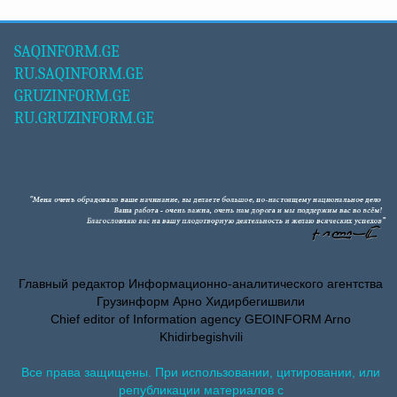
SAQINFORM.GE
RU.SAQINFORM.GE
GRUZINFORM.GE
RU.GRUZINFORM.GE
Главный редактор Информационно-аналитического агентства
Грузинформ Арно Хидирбегишвили
Chief editor of Information agency GEOINFORM Arno
Khidirbegishvili
Все права защищены. При использовании, цитировании, или
републикации материалов с