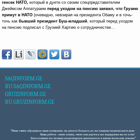
генсек НАТО,
который в дуете со своим спецпредставителем
Джеймсом Аппатураем
перед уходом на пенсию заявил, что Грузию
примут в НАТО
(очевидно, невзирая на президента Обаму и в точь-
точь как
бывший президент Буш-младший
, который перед уходом
на пенсию подписал с Грузией Хартию о сотрудничестве…
SAQINFORM.GE
RU.SAQINFORM.GE
GRUZINFORM.GE
RU.GRUZINFORM.GE