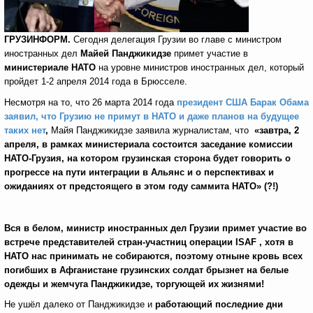
ГРУЗИНФОРМ.
Сегодня делегация Грузии во главе с министром
иностранных дел
Майей Панджикидзе
примет участие в
министериале НАТО
на уровне министров иностранных дел, который
пройдет 1-2 апреля 2014 года в Брюсселе.
Несмотря на то, что 26 марта 2014 года
президент США Барак Обама
заявил, что Грузию не примут в НАТО и даже планов на будущее
таких нет
,
Майя Панджикидзе заявила журналистам, что
«завтра, 2
апреля, в рамках министериала состоится заседание комиссии
НАТО-Грузия, на котором грузинская сторона будет говорить о
прогрессе на пути интеграции в Альянс и о перспективах и
ожиданиях от предстоящего в этом году саммита НАТО» (?!)
Вся в белом, министр иностранных дел Грузии примет участие во
встрече представителей стран-участниц операции ISAF , хотя в
НАТО нас принимать не собираются, поэтому отныне кровь всех
погибших в Афганистане грузинских солдат брызнет на белые
одежды и жемчуга Панджикидзе, торгующей их жизнями!
Не ушёл далеко от Панджикидзе и
работающий последние дни