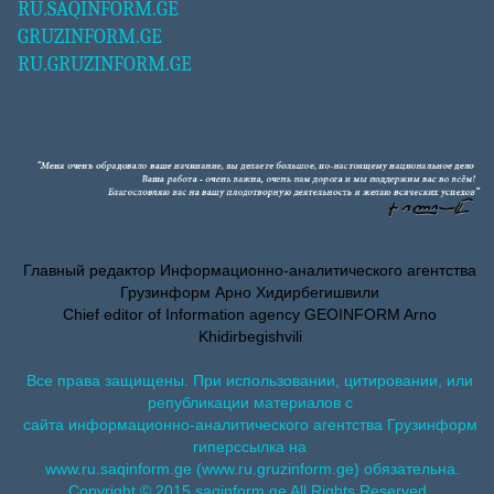
RU.SAQINFORM.GE
GRUZINFORM.GE
RU.GRUZINFORM.GE
Главный редактор Информационно-аналитического агентства
Грузинформ Арно Хидирбегишвили
Chief editor of Information agency GEOINFORM Arno
Khidirbegishvili
Все права защищены. При использовании, цитировании, или
републикации материалов с
сайта информационно-аналитического агентства Грузинформ
гиперссылка на
www.ru.saqinform.ge (www.ru.gruzinform.ge) обязательна.
Copyright © 2015 saqinform.ge All Rights Reserved.