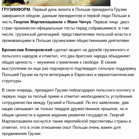
ГРУЗИНФОРМ.
Первый день визита в Польше президента Грузии
завершился обедом, данным президентом и первой леди Польши в
честь
Георгия Маргвелашвили
и
Маки Чичуа
. Первые лица двух
стран произнесли официальные тосты перед собравшимися, в том
числе, грузинской делегацией, представителями польской власти и
проживающими в Польше грузинскими общественными деятелями.
Бронислав Коморовский
сделал акцент на дружбе грузинского и
польского народов и отметил, что два братских народа объединяет
общая ценность – неуемное стремление к свободе. В своем
выступлении он еще раз подчеркнуто подтвердил сильную поддержку
Польшей Грузии на пути интеграции в Евросоюз и евроатлантические
структуры.
В свою очередь, президент Грузии поблагодарил польского коллегу и
первую леди за теплый прием и отметил необходимость углубления
сотрудничества между Грузией и Польшей. По его заявлению, две
нации связывает не только твердое дружественное прошлое, но и
общие ценности и единое видение развития государств. Георгий
Маргвелашвили коснулся также европейской перспективы страны и
отметил, что в этом отношении опыт Польши очень важен для
продвижения Грузии.