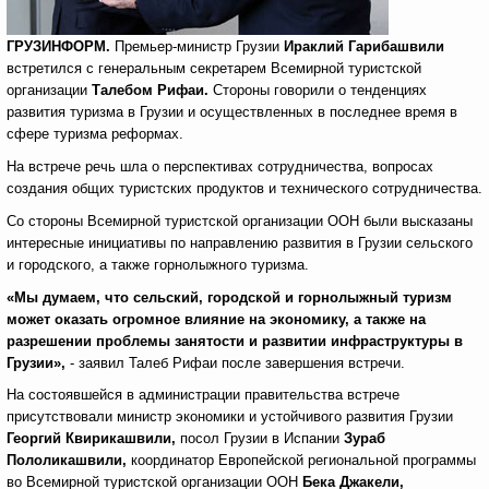
ГРУЗИНФОРМ.
Премьер-министр Грузии
Ираклий Гарибашвили
встретился с генеральным секретарем Всемирной туристской
организации
Талебом Рифаи.
Стороны говорили о тенденциях
развития туризма в Грузии и осуществленных в последнее время в
сфере туризма реформах.
На встрече речь шла о перспективах сотрудничества, вопросах
создания общих туристских продуктов и технического сотрудничества.
Со стороны Всемирной туристской организации ООН были высказаны
интересные инициативы по направлению развития в Грузии сельского
и городского, а также горнолыжного туризма.
«Мы думаем, что сельский, городской и горнолыжный туризм
может оказать огромное влияние на экономику, а также на
разрешении проблемы занятости и развитии инфраструктуры в
Грузии»,
- заявил Талеб Рифаи после завершения встречи.
На состоявшейся в администрации правительства встрече
присутствовали министр экономики и устойчивого развития Грузии
Георгий Квирикашвили,
посол Грузии в Испании
Зураб
Пололикашвили,
координатор Европейской региональной программы
во Всемирной туристской организации ООН
Бека Джакели,