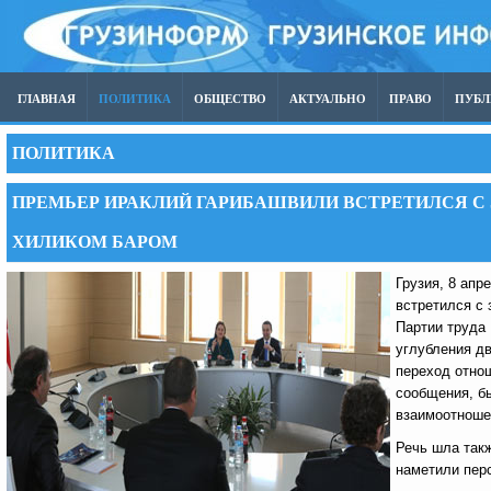
ГЛАВНАЯ
ПОЛИТИКА
ОБЩЕСТВО
АКТУАЛЬНО
ПРАВО
ПУБ
ПОЛИТИКА
ПРЕМЬЕР ИРАКЛИЙ ГАРИБАШВИЛИ ВСТРЕТИЛСЯ С
ХИЛИКОМ БАРОМ
Грузия, 8 апр
встретился с
Партии труда
углубления д
переход отнош
сообщения, б
взаимоотношен
Речь шла такж
наметили пер