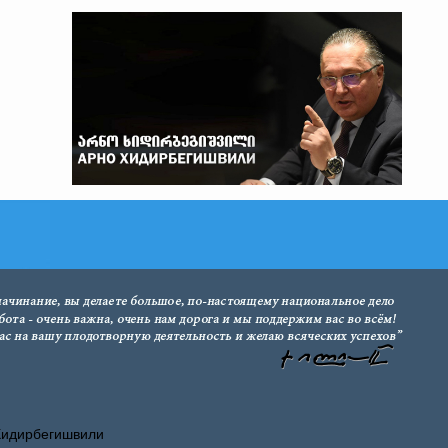
Хидирбегишвили