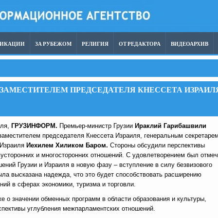
ЛИКАЦИИ
ЗА РУБЕЖОМ
РЕЛИГИЯ
ОТ РЕДАКТОРА
ВИДЕОАРХИВ
 ЗАМЕСТИТЕЛЕМ ПРЕДСЕДАТЕЛЯ КНЕССЕТА ИЗРАИЛ
еля,
ГРУЗИНФОРМ.
Премьер-министр Грузии
Ираклий Гарибашвили
 заместителем председателя Кнессета Израиля, генеральным секретаре
 Израиля
Иехилем Хиликом Баром.
Стороны обсудили перспективы
вусторонних и многосторонних отношений. С удовлетворением был отме
ений Грузии и Израиля в новую фазу – вступление в силу безвизового
ыла высказана надежда, что это будет способствовать расширению
ий в сферах экономики, туризма и торговли.
е о значении обменных программ в области образования и культуры,
спективы углубления межпарламентских отношений.