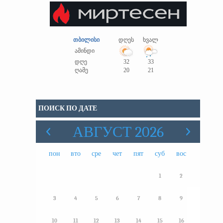
თბილისი
დღეს
ხვალ
ამინდი
დღე
32
33
ღამე
20
21
ПОИСК ПО ДАТЕ
АВГУСТ 2026
пон
вто
сре
чет
пят
суб
вос
1
2
3
4
5
6
7
8
9
10
11
12
13
14
15
16