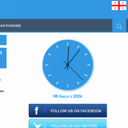
ФОТОАРХИВ
Я
м
чен
08 Август 2026