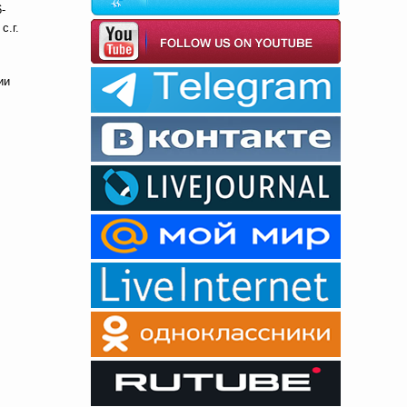
-
с.г.
ии