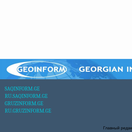
SAQINFORM.GE
RU.SAQINFORM.GE
GRUZINFORM.GE
RU.GRUZINFORM.GE
Главный редак