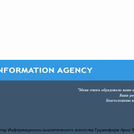
тор Информационно-аналитического агентства Грузинформ Арно 