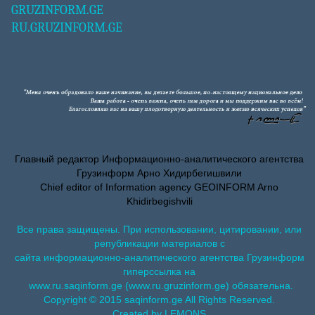
GRUZINFORM.GE
RU.GRUZINFORM.GE
Главный редактор Информационно-аналитического агентства
Грузинформ Арно Хидирбегишвили
Chief editor of Information agency GEOINFORM Arno
Khidirbegishvili
Все права защищены. При использовании, цитировании, или
републикации материалов с
сайта информационно-аналитического агентства Грузинформ
гиперссылка на
www.ru.saqinform.ge (www.ru.gruzinform.ge) обязательна.
Copyright © 2015 saqinform.ge All Rights Reserved.
Created by LEMONS