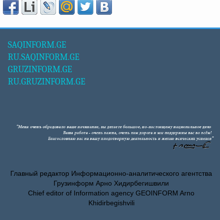
SAQINFORM.GE
RU.SAQINFORM.GE
GRUZINFORM.GE
RU.GRUZINFORM.GE
Главный редактор Информационно-аналитического агентства
Грузинформ Арно Хидирбегишвили
Chief editor of Information agency GEOINFORM Arno
Khidirbegishvili