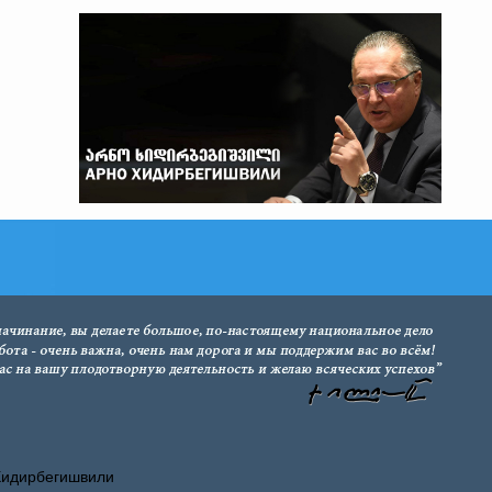
Хидирбегишвили