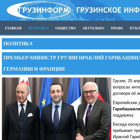
ГЛАВНАЯ
ПОЛИТИКА
ОБЩЕСТВО
АКТУАЛЬНО
ПРАВО
ПУБ
ПОЛИТИКА
ПРЕМЬЕР-МИНИСТР ГРУЗИИ ИРАКЛИЙ ГАРИБАШВИ
ГЕРМАНИИ И ФРАНЦИИ
Грузия, 25 ап
вопросах инте
договора об 
Европейские 
Гарибашвил
поддержку.
Беседа коснул
прибывает пр
Ираклий Гари