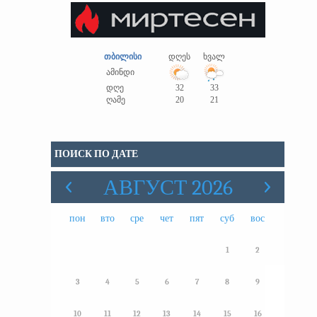
თბილისი
დღეს
ხვალ
ამინდი
დღე
32
33
ღამე
20
21
ПОИСК ПО ДАТЕ
АВГУСТ 2026
пон
вто
сре
чет
пят
суб
вос
1
2
3
4
5
6
7
8
9
10
11
12
13
14
15
16