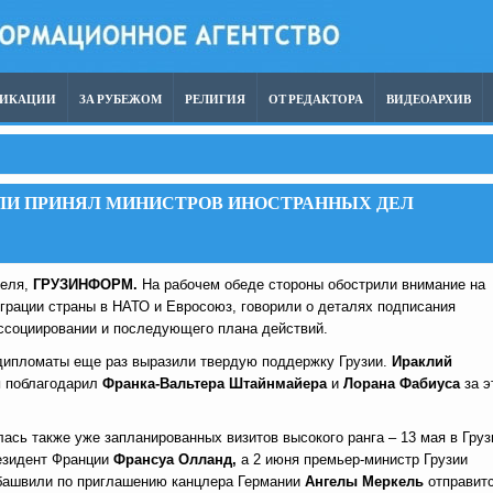
ЛИКАЦИИ
ЗА РУБЕЖОМ
РЕЛИГИЯ
ОТ РЕДАКТОРА
ВИДЕОАРХИВ
ЛИ ПРИНЯЛ МИНИСТРОВ ИНОСТРАННЫХ ДЕЛ
реля,
ГРУЗИНФОРМ.
На рабочем обеде стороны обострили внимание на
грации страны в НАТО и Евросоюз, говорили о деталях подписания
ассоциировании и последующего плана действий.
дипломаты еще раз выразили твердую поддержку Грузии.
Ираклий
и
поблагодарил
Франка-Вальтера Штайнмайера
и
Лорана Фабиуса
за э
ась также уже запланированных визитов высокого ранга – 13 мая в Гру
езидент Франции
Франсуа Олланд,
а 2 июня премьер-министр Грузии
башвили по приглашению канцлера Германии
Ангелы Меркель
отправит