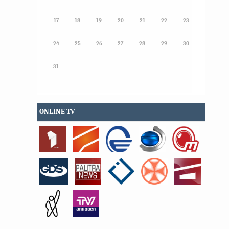
17
18
19
20
21
22
23
24
25
26
27
28
29
30
31
ONLINE TV