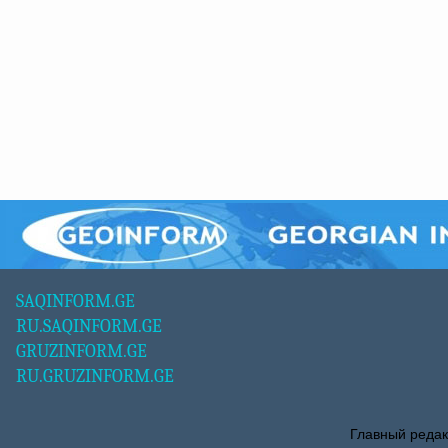
SAQINFORM.GE
RU.SAQINFORM.GE
GRUZINFORM.GE
RU.GRUZINFORM.GE
Главный редак