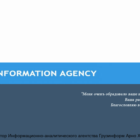
тор Информационно-аналитического агентства Грузинформ Арно 