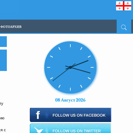
ФОТОАРХИВ
08 Август 2026
ту
зию
ся с