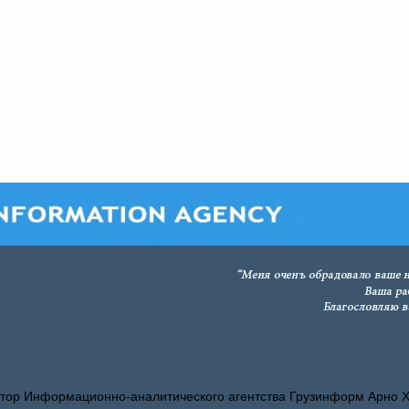
тор Информационно-аналитического агентства Грузинформ Арно 