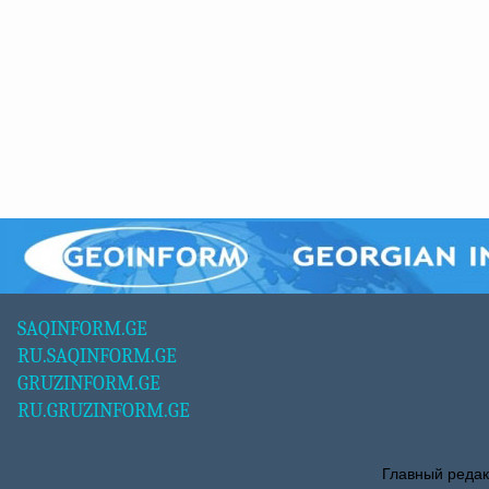
SAQINFORM.GE
RU.SAQINFORM.GE
GRUZINFORM.GE
RU.GRUZINFORM.GE
Главный редак