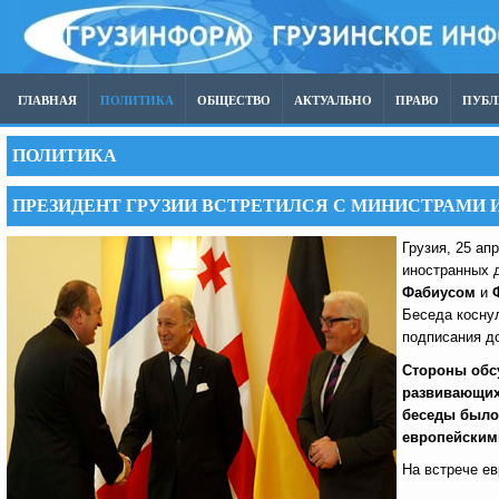
ГЛАВНАЯ
ПОЛИТИКА
ОБЩЕСТВО
АКТУАЛЬНО
ПРАВО
ПУБ
ПОЛИТИКА
ПРЕЗИДЕНТ ГРУЗИИ ВСТРЕТИЛСЯ С МИНИСТРАМИ 
Грузия, 25 ап
иностранных 
Фабиусом
и
Беседа коснул
подписания д
Стороны обсу
развивающихс
беседы было 
европейским
На встрече е