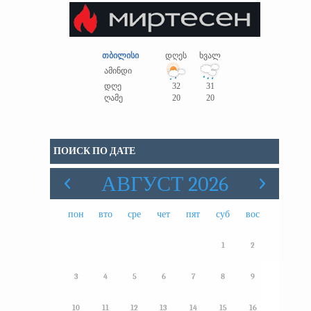
თბილისი
დღეს
ხვალ
ამინდი
დღე
32
31
ღამე
20
20
ПОИСК ПО ДАТЕ
АВГУСТ 2026
пон
вто
сре
чет
пят
суб
вос
1
2
3
4
5
6
7
8
9
10
11
12
13
14
15
16