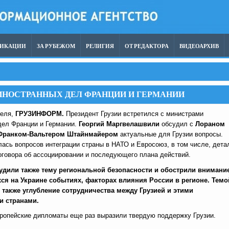
ЛИКАЦИИ
ЗА РУБЕЖОМ
РЕЛИГИЯ
ОТ РЕДАКТОРА
ВИДЕОАРХИВ
ИНОСТРАННЫХ ДЕЛ ФРАНЦИИ И ГЕРМАНИИ
реля,
ГРУЗИНФОРМ.
Президент Грузии встретился с министрами
дел Франции и Германии.
Георгий Маргвелашвили
обсудил с
Лораном
Франком-Вальтером Штайнмайером
актуальные для Грузии вопросы.
ась вопросов интеграции страны в НАТО и Евросоюз, в том числе, дета
оговора об ассоциировании и последующего плана действий.
дили также тему региональной безопасности и обострили внимани
я на Украине событиях, факторах влияния России в регионе. Темо
также углубление сотрудничества между Грузией и этими
и странами.
вропейские дипломаты еще раз выразили твердую поддержку Грузии.