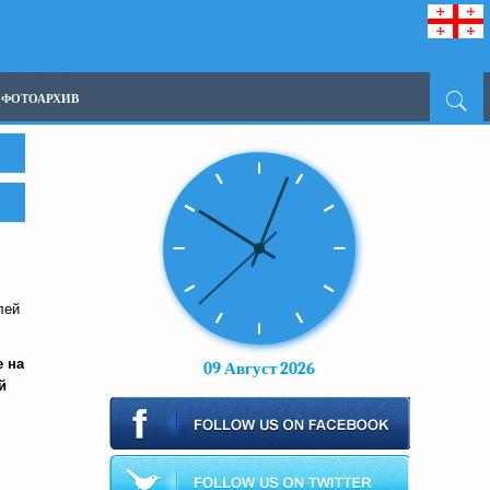
ФОТОАРХИВ
лей
е на
09 Август 2026
й