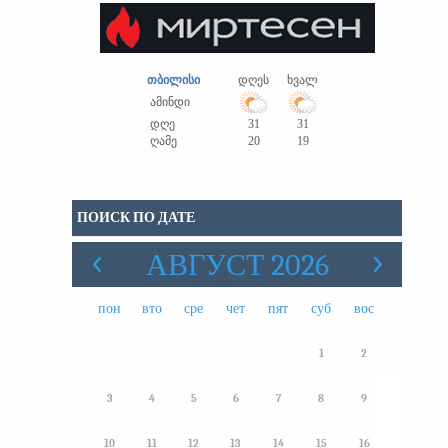
თბილისი
დღეს
ხვალ
ამინდი
დღე
31
31
ღამე
20
19
ПОИСК ПО ДАТЕ
АВГУСТ 2026
пон
вто
сре
чет
пят
суб
вос
1
2
3
4
5
6
7
8
9
10
11
12
13
14
15
16