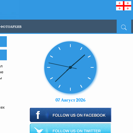
ФОТОАРХИВ
ел
че
ы
07 Август 2026
сех