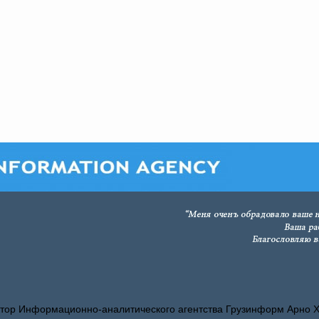
тор Информационно-аналитического агентства Грузинформ Арно 