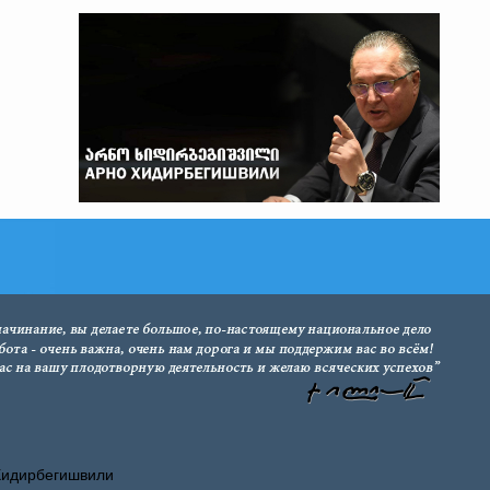
Хидирбегишвили