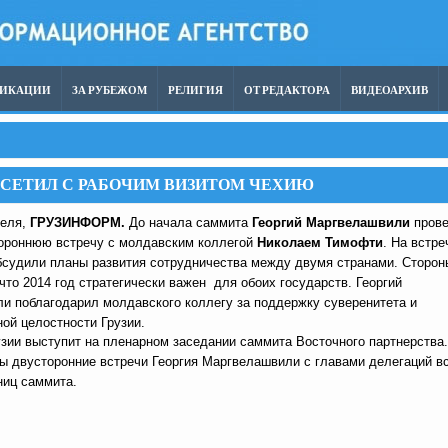
ЛИКАЦИИ
ЗА РУБЕЖОМ
РЕЛИГИЯ
ОТ РЕДАКТОРА
ВИДЕОАРХИВ
ОСЕТИЛ С РАБОЧИМ ВИЗИТОМ ЧЕХИЮ
реля,
ГРУЗИНФОРМ.
До начала саммита
Георгий Маргвелашвили
пров
ороннюю встречу с молдавским коллегой
Николаем Тимофти
. На встре
бсудили планы развития сотрудничества между двумя странами. Сторон
что 2014 год стратегически важен для обоих государств. Георгий
и поблагодарил молдавского коллегу за поддержку суверенитета и
ой целостности Грузии.
зии выступит на пленарном заседании саммита Восточного партнерства.
ы двусторонние встречи Георгия Маргвелашвили с главами делегаций в
ниц саммита.