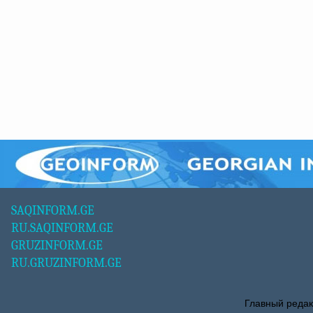
SAQINFORM.GE
RU.SAQINFORM.GE
GRUZINFORM.GE
RU.GRUZINFORM.GE
Главный редак