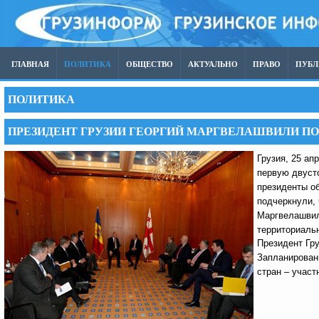
ГЛАВНАЯ
ПОЛИТИКА
ОБЩЕСТВО
АКТУАЛЬНО
ПРАВО
ПУБ
ПОЛИТИКА
ПРЕЗИДЕНТ ГРУЗИИ ГЕОРГИЙ МАРГВЕЛАШВИЛИ П
Грузия, 25 ап
первую двуст
президенты о
подчеркнули, 
Маргвелашвил
территориальн
Президент Гру
Запланирован
стран – участ