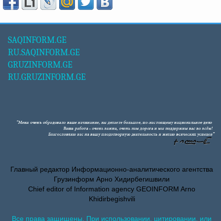
SAQINFORM.GE
RU.SAQINFORM.GE
GRUZINFORM.GE
RU.GRUZINFORM.GE
Главный редактор Информационно-аналитического агентства
Грузинформ Арно Хидирбегишвили
Chief editor of Information agency GEOINFORM Arno
Khidirbegishvili
Все права защищены. При использовании, цитировании, или