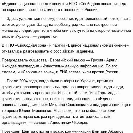
«Единое национальное движение» и НПО «Свободная зона» никогда
не скрывали своего негативного отношения к России.
— Здесь удивляться нечему, через них идет финансовый поток, часть
из этих денег дает Запад на вербовку радикально настроенных
молодых людей, для того чтобы они выступили на стороне незаконной
власти Украины, — уверяет он.
В НПО «Свободная зона» и партии «Единое национальное движение»
отказались разговаривать с российским изданием.
Председатель общества «Евразийский выбор — Грузия» Арчил
Чкоидзе подтвердил «Известиям» данную информацию. По его
словам, и «Свободная зона», и ЕНД всегда были против России.
— После 2004 года, когда были выборы на Украине, прямо из
грузинских правоохранительных органов направлялись туда люди,
чтобы устраивать провокации. Известный всем Гиви Таргамадзе,
грузинские воры в законе, они консолидировались в «Единое
национальное движение» Михаила Саакашвили и поддерживали еще в
то время Юлию Тимошенко. Мы знаем, что на майдане стояли
грузины, которые как раз принадлежат к этим радикальным
организациям, — заявил «Известиям» Чкоидзе.
Президент Центра стратегических коммуникаций Дмитрий Абзалов