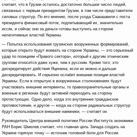
считает, что в Грузии осталось достаточно большое число людей,
связанных с первым президентом Грузии, в том числе представители
силовых структур. По его мнению, после ухода Саакашвили с поста
президента финансовый поток, подпитывающий их, значительно
иссяк, и сейчас они за деньги готовы выступить на стороне
нелегитимных властей Украины.
— Попытка использования грузинских вооруженных формирований,
которые открыто будут воевать на стороне Украины, — это серьезный
удар по позициям «Правого сектора», который к другим этническим
группам относится даже хуже, чем к русским. Кроме того, это
дескредитирует действия Яценюка, если их можно и дальше
дескредитировать. И серьезно ослабит внешние позиции властей
Украины. Если в открытую в вооруженных столкновениях будут
участвовать внешние интервенты, то правоохранительные органы и
военные в регионах будут активней переходить на сторону
протестующих. Одно дело, когда это внутреннее гражданское
противостояние, и другое — когда на стороне радикальных структур
будут использоваться внешние наемники, — считает он.
Руководитель Центра внешней политики России Института экономики
РАН Борис Шмелев считает, что главная цель Запада создать на
Украине горячую точку — источник головной боли для России.