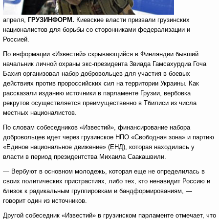
апреля,
ГРУЗИНФОРМ.
Киевские власти призвали грузинских
националистов для борьбы со сторонниками федерализации и
Россией.
По информации «Известий» скрывающийся в Финляндии бывший
начальник личной охраны экс-президента 3виада Гамсахурдиа Гоча
Бахия организовал набор добровольцев для участия в боевых
действиях против пророссийских сил на территории Украины. Как
рассказали изданию источники в парламенте Грузии, вербовка
рекрутов осуществляется преимущественно в Тбилиси из числа
местных националистов.
По словам собеседников «Известий», финансирование набора
добровольцев идет через грузинское НПО «Свободная зона» и партию
«Единое национальное движение» (ЕНД), которая находилась у
власти в период президентства Михаила Саакашвили.
— Вербуют в основном молодежь, которая еще не определилась в
своих политических пристрастиях, либо тех, кто ненавидит Россию и
близок к радикальным группировкам и бандформированиям, —
говорит один из источников.
Другой собеседник «Известий» в грузинском парламенте отмечает, что