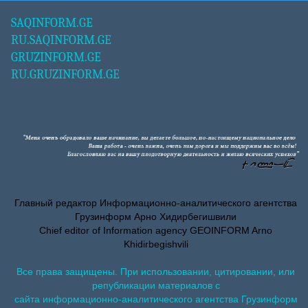
SAQINFORM.GE
RU.SAQINFORM.GE
GRUZINFORM.GE
RU.GRUZINFORM.GE
Главный редактор Информационно-аналитического агентства
Грузинформ Арно Хидирбегишвили
Chief editor of Information agency GEOINFORM Arno
Khidirbegishvili
Все права защищены. При использовании, цитировании, или
републикации материалов с
сайта информационно-аналитического агентства Грузинформ