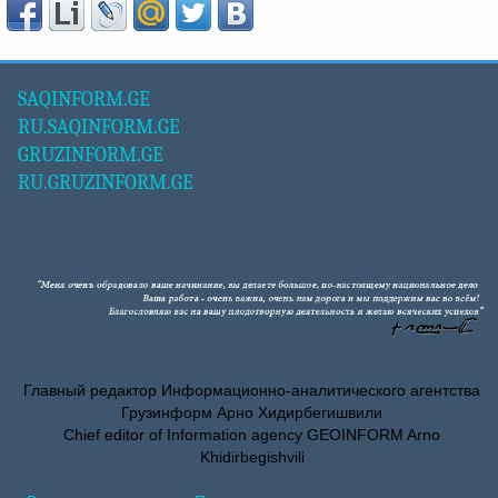
SAQINFORM.GE
RU.SAQINFORM.GE
GRUZINFORM.GE
RU.GRUZINFORM.GE
Главный редактор Информационно-аналитического агентства
Грузинформ Арно Хидирбегишвили
Chief editor of Information agency GEOINFORM Arno
Khidirbegishvili