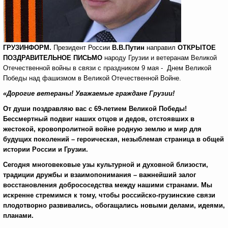
ГРУЗИНФОРМ.
Президент России
В.В.Путин
направил
ОТКРЫТОЕ
ПОЗДРАВИТЕЛЬНОЕ ПИСЬМО
народу Грузии и ветеранам Великой
Отечественной войны в связи с праздником 9 мая - Днем Великой
Победы над фашизмом в Великой Отечественной Войне.
«Дорогие ветераны! Уважаемые граждане Грузии!
От души поздравляю вас с 69-летием Великой Победы!
Бессмертный подвиг наших отцов и дедов, отстоявших в
жестокой, кровопролитной войне родную землю и мир для
будущих поколений – героическая, незыблемая страница в общей
истории России и Грузии.
Сегодня многовековые узы культурной и духовной близости,
традиции дружбы и взаимопонимания – важнейший залог
восстановления добрососедства между нашими странами. Мы
искренне стремимся к тому, чтобы российско-грузинские связи
плодотворно развивались, обогащались новыми делами, идеями,
планами.