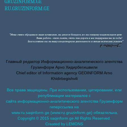
GRUZINFORM.GE
RU.GRUZINFORM.GE
Главный редактор Информационно-аналитического агентства
Грузинформ Арно Хидирбегишвили
Chief editor of Information agency GEOINFORM Arno
Khidirbegishvili
Все права защищены. При использовании, цитировании, или
републикации материалов с
сайта информационно-аналитического агентства Грузинформ
гиперссылка на
www.ru.saqinform.ge (www.ru.gruzinform.ge) обязательна.
Copyright © 2015 saqinform.ge All Rights Reserved.
Created by LEMONS