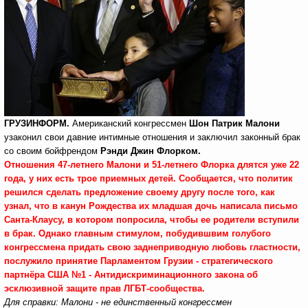
ГРУЗИНФОРМ.
Американский конгрессмен
Шон Патрик Малони
узаконил свои давние интимные отношения и заключил законный брак
со своим бойфрендом
Рэнди Джин Флорком.
Отношения 47-летнего Малони и 51-летнего Флорка длятся уже 22
года, у них есть трое приемных детей. Сообщается, что политик
решился сделать предложение своему другу после того, как
узнал, что в канун Рождества их младшая дочь написала письмо
Санта-Клаусу, в котором попросила, чтобы ее родители вступили
в брак. Однако главным стимулом, побудившвим голубого
конгрессмена придать свою заднеприводную любовь гластности,
послужило принятие Парламентом Грузии - стратегического
партнёра США №1 - Антидискриминационного закона об
эсклюзивной защите прав ЛГБТ-сообщества.
Для справки: Малони - не единственный конгрессмен