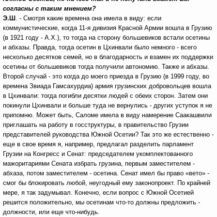
согласны с таким мнением?
Э.Ш
. - Смотря какие времена она имела в виду: если
коммунистические, когда 11-я дивизия Красной Армии вошла в Грузию
(в 1921 году - А.Х.), то тогда на сторону большевиков встали осетины
и абхазы. Правда, тогда осетин в Цхинвали было немного - всего
несколько десятков семей, но в благодарность и взамен их поддержки
осетины от большевиков тогда получили автономию. Также и абхазы.
Второй случай - это когда до моего приезда в Грузию (в 1999 году, во
времена Звиада Гамсахурдиа) армия грузинских добровольцев
вошла
в Цхинвали: тогда погибли десятки людей с обеих сторон. Затем они
покинули Цхинвали и больше туда не вернулись - других уступок я не
припомню. Может быть, Саломе имела в виду намерение Саакашвили
приглашать на работу в госструктуры, в правительство Грузии
представителей руководства Южной Осетии? Так это же естественно -
еще в свое время я, например, предлагал разделить парламент
Грузии на Конгресс и Сенат: председателем укомплектованного
мажоритариями Сената избрать грузина, первым заместителем -
абхаза, потом заместителем - осетина. Сенат имел бы право «вето» -
смог бы блокировать любой, неугодный ему законопроект. По крайней
мере, я так задумывал. Конечно, если вопрос с Южной Осетией
решится положительно, мы осетинам что-то должны
предложить -
должности, или еще что-нибудь.