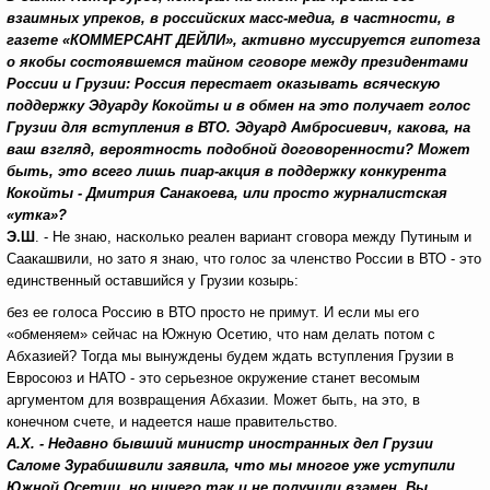
взаимных упреков, в российских масс-медиа, в частности, в
газете «КОММЕРСАНТ ДЕЙЛИ», активно муссируется гипотеза
о якобы состоявшемся тайном сговоре между президентами
России и Грузии: Россия перестает оказывать всяческую
поддержку Эдуарду Кокойты и в обмен на это получает голос
Грузии для вступления в ВТО. Эдуард Амбросиевич, какова, на
ваш взгляд, вероятность подобной договоренности? Может
быть, это всего лишь пиар-акция в поддержку конкурента
Кокойты - Дмитрия Санакоева, или просто журналистская
«утка»?
Э.Ш
. - Не знаю, насколько реален вариант сговора между Путиным и
Саакашвили, но зато я знаю, что голос за членство России в ВТО - это
единственный оставшийся у Грузии козырь:
без ее голоса Россию в ВТО просто не примут. И если мы его
«обменяем» сейчас на Южную Осетию, что нам делать потом с
Абхазией? Тогда мы вынуждены будем ждать вступления Грузии в
Евросоюз и НАТО - это серьезное окружение станет весомым
аргументом для возвращения Абхазии. Может быть, на это, в
конечном счете, и надеется наше правительство.
А.Х. - Недавно бывший министр иностранных дел Грузии
Саломе Зурабишвили заявила, что мы многое уже уступили
Южной Осетии, но ничего так и не получили взамен. Вы