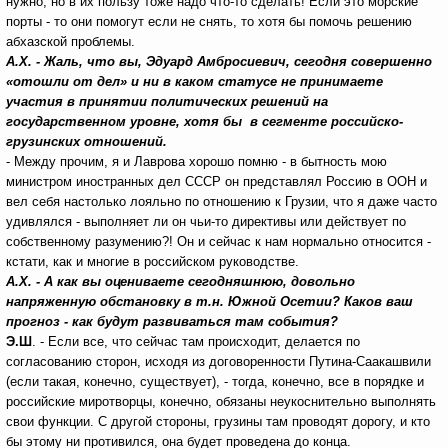
нужно, но в их пользу тоже надо что-то сделать! Если это морские
порты - то они помогут если не снять, то хотя бы помочь решению
абхазской проблемы.
А.Х. - Жаль, что вы, Эдуард Амбросиевич, сегодня совершенно
«отошли от дел» и ни в каком статусе не принимаете
участия в принятии политических решений на
государственном уровне, хотя бы в сегменте российско-
грузинских отношений.
- Между прочим, я и Лаврова хорошо помню - в бытность мою
министром иностранных дел СССР он представлял Россию в ООН и
вел себя настолько лояльно по отношению к Грузии, что я даже часто
удивлялся - выполняет ли он чьи-то директивы или действует по
собственному разумению?! Он и сейчас к нам нормально относится -
кстати, как и многие в российском руководстве.
А.Х. - А как вы оцениваете сегодняшнюю, довольно
напряженную обстановку в т.н. Южной Осетии? Каков ваш
прогноз - как будут развиваться там события?
Э.Ш
. - Если все, что сейчас там происходит, делается по
согласованию сторон, исходя из договоренности Путина-Саакашвили
(если такая, конечно, существует), - тогда, конечно, все в порядке и
российские миротворцы, конечно, обязаны неукоснительно выполнять
свои функции. С другой стороны, грузины там проводят дорогу, и кто
бы этому ни противился, она будет проведена до конца.