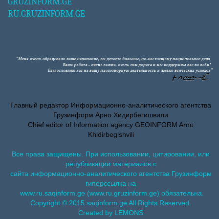
GRUZINFORM.GE
RU.GRUZINFORM.GE
Главный редактор Информационно-аналитического агентства
Грузинформ Арно Хидирбегишвили
Chief editor of Information agency GEOINFORM Arno
Khidirbegishvili
Все права защищены. При использовании, цитировании, или
републикации материалов с
сайта информационно-аналитического агентства Грузинформ
гиперссылка на
www.ru.saqinform.ge (www.ru.gruzinform.ge) обязательна.
Copyright © 2015 saqinform.ge All Rights Reserved.
Created by LEMONS