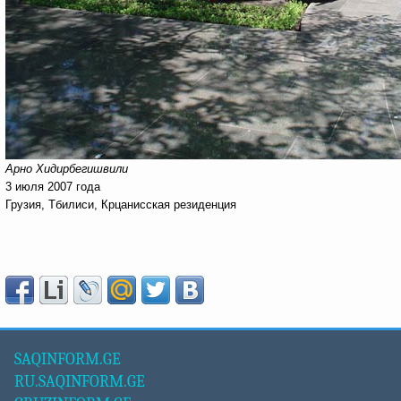
Арно Хидирбегишвили
3 июля 2007 года
Грузия, Тбилиси, Крцанисская резиденция
SAQINFORM.GE
RU.SAQINFORM.GE