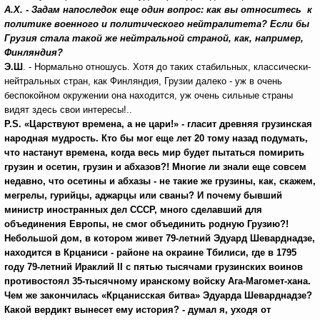
А.Х. - Задам напоследок еще один вопрос: как вы относитесь к
политике военного и политического нейтралитета? Если бы
Грузия стала такой же нейтральной страной, как, например,
Финляндия?
Э.Ш
. - Нормально отношусь. Хотя до таких стабильных, классически-
нейтральных стран, как Финляндия, Грузии далеко - уж в очень
беспокойном окружении она находится, уж очень сильные страны
видят здесь свои интересы!..
P.S. «Царствуют времена, а не цари!»
- гласит древняя грузинская
народная мудрость. Кто бы мог еще лет 20 тому назад подумать,
что настанут времена, когда весь мир будет пытаться помирить
грузин и осетин, грузин и абхазов?! Многие ли знали еще совсем
недавно, что осетины и абхазы - не такие же грузины, как, скажем,
мегрелы, гурийцы, аджарцы или сваны? И почему бывший
министр иностранных дел СССР, много сделавший для
объединения Европы, не смог объединить родную Грузию?!
Небольшой дом, в котором живет 79-летний Эдуард Шеварднадзе,
находится в Крцаниси - районе на окраине Тбилиси, где в 1795
году 79-летний Ираклий II с пятью тысячами грузинских воинов
противостоял 35-тысячному иранскому войску Ага-Магомет-хана.
Чем же закончилась «Крцанисская битва» Эдуарда Шеварднадзе?
Какой вердикт вынесет ему история? - думал я, уходя от