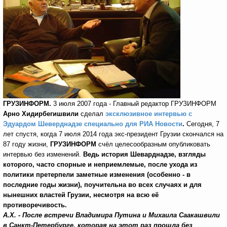
ГРУЗИНФОРМ.
3 июля 2007 года - Главный редактор ГРУЗИНФОРМ
Арно Хидирбегишвили
сделал
эксклюзивное интервью
с
Эдуардом Шеверднадзе специально для РИА Новости
.
Сегодня, 7
лет спустя, когда 7 июля 2014 года экс-президент Грузии скончался на
87 году жизни,
ГРУЗИНФОРМ
счёл целесообразным опубликовать
интервью без изменений.
Ведь история Шеварднадзе, взгляды
которого, часто спорные и неприемлемые, после ухода из
политики претерпели заметные изменения (особенно - в
последние годы жизни), поучительна во всех случаях и для
нынешних властей Грузии, несмотря на всю её
противоречивость.
А.Х. - После встречи Владимира Путина и Михаила Саакашвили
в Санкт-Петербурге, которая на этот раз прошла без