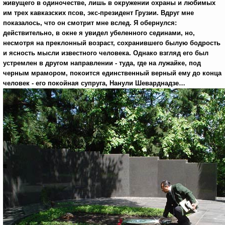
живущего в одиночестве, лишь в окружении охраны и любимых
им трех кавказских псов, экс-президент Грузии. Вдруг мне
показалось, что он смотрит мне вслед. Я обернулся:
действительно, в окне я увидел убеленного сединами, но,
несмотря на преклонный возраст, сохранившего былую бодрость
и ясность мысли известного человека. Однако взгляд его был
устремлен в другом направлении - туда, где на лужайке, под
черным мрамором, покоится единственный верный ему до конца
человек - его покойная супруга, Нанули Шеварднадзе…