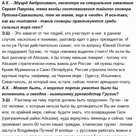
А.Х. - Эдуард Амбросиевич, несмотря на специальное заявление
Сергея Лаврова, тема якобы состоявшегося тайного сговора
Путина-Саакашвили, тем не менее, еще в «моде». И все-таки,
как вы считаете - такие сговоры практикуются среди
сильных мира сего?
Э.Ш
. - Это зависит от тех людей, кто участвует в них: в данном
случае, насколько я понимаю, разговор идет о двух президентах. И
если уж Путин действительно сказал, что по вопросу Южной Осетии
он поддержит Грузию, то тогда «овчинка выделки стоит»! Но если бы
был разговор об Абхазии, я бы этому меньше поверил - потому что
Абхазия стратегически очень важна для России - ей нужны порты.
Кроме Мурманска и Санкт-Петербурга, Россия утратила почти все
крупные порты: например, на Черном море - Одессу, Ильичевск,
Севастополь, за который она, кстати, сейчас платит арендную плату.
А.Х. - Может быть, о морских портах уместно было бы
вспомнить и сегодня - нынешнему руководству Грузии?
Э.Ш
. - Разговор на тему портов должен быть продолжен. Путин - не
тот человек, с которым нельзя было бы договориться! Вы же знаете,
или, по крайней мере, сейчас будете знать, что возвращение Гали
(приграничный район Абхазии), куда вернулись беженцы и сейчас там
проживает около 60 тысяч наших граждан, этнических грузин - личная
заслуга Владимира Путина! И вообще - с русскими работать можно и