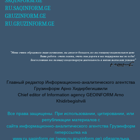
SAQINFORM.GE
RU.SAQINFORM.GE
GRUZINFORM.GE
RU.GRUZINFORM.GE
Главный редактор Информационно-аналитического агентства
Грузинформ Арно Хидирбегишвили
Chief editor of Information agency GEOINFORM Arno
Khidirbegishvili
Все права защищены. При использовании, цитировании, или
републикации материалов с
сайта информационно-аналитического агентства Грузинформ
гиперссылка на
www.ru.saqinform.ge (www.ru.gruzinform.ge) обязательна.